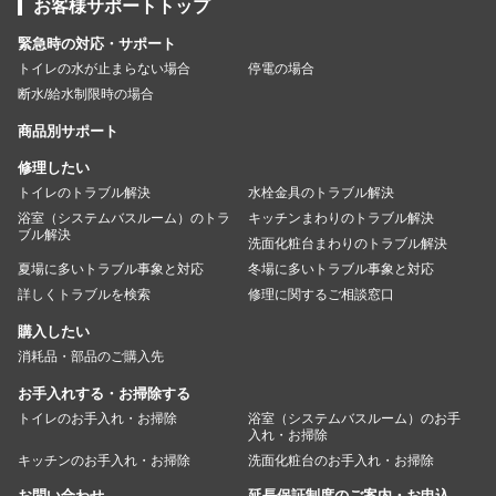
お客様サポートトップ
緊急時の対応・サポート
トイレの水が止まらない場合
停電の場合
断水/給水制限時の場合
商品別サポート
修理したい
トイレのトラブル解決
水栓金具のトラブル解決
浴室（システムバスルーム）のトラ
キッチンまわりのトラブル解決
ブル解決
洗面化粧台まわりのトラブル解決
夏場に多いトラブル事象と対応
冬場に多いトラブル事象と対応
詳しくトラブルを検索
修理に関するご相談窓口
購入したい
消耗品・部品のご購入先
お手入れする・お掃除する
トイレのお手入れ・お掃除
浴室（システムバスルーム）のお手
入れ・お掃除
キッチンのお手入れ・お掃除
洗面化粧台のお手入れ・お掃除
お問い合わせ
延長保証制度のご案内・お申込