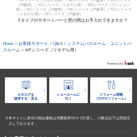
WFシリーズ（リモデル用）／HDシリーズ（戸建用）／HAシリーズ
（戸建用）／WGシリーズ（リモデル用）／RDシリーズ（マンション
用）／HSシリーズ（戸建用）／HGシリーズ（戸建用）／WYシリーズ
（リモデル用）／HTシリーズ（戸建用）
Fタイプのサポートバーと壁の間はお手入れできますか？
Home
>
お客様サポート
>
Q&A
>
システムバスルーム・ユニットバ
スルーム
>
WFシリーズ（リモデル用）
カタログを
ショールームに
リフォーム情報
請求する・見る
行く
（TOTOリフォーム）
※本サイトに表示の税込価格は消費税率10％で計算し、小数点以下は四捨五
入しております。