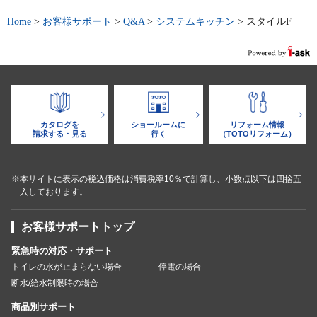
Home
>
お客様サポート
>
Q&A
>
システムキッチン
>
スタイルF
カタログを
ショールームに
リフォーム情報
請求する・見る
行く
（TOTOリフォーム）
※本サイトに表示の税込価格は消費税率10％で計算し、小数点以下は四捨五
入しております。
お客様サポートトップ
緊急時の対応・サポート
トイレの水が止まらない場合
停電の場合
断水/給水制限時の場合
商品別サポート