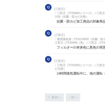
[三乾王]
三乾王（TYB4000シリーズ）／三乾王
3100（抗菌・防カビ仕様）
抗菌・防カビ加工商品の対象商
[三乾王]
暖房換気扇（TYB3100DE（抗菌・
三乾王（TYB4000（黒）／三乾王（TYB
フィルターの本体色に黒色の用
[三乾王]
三乾王（TYB3000シリーズ）／三乾王
ビ仕様）
24時間換気運転中に、他の運転
最初へ
前へ