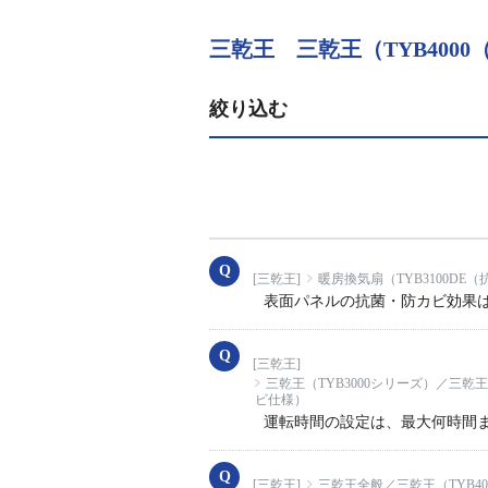
三乾王 三乾王（TYB400
絞り込む
[三乾王]
暖房換気扇（TYB3100DE
表面パネルの抗菌・防カビ効果
[三乾王]
三乾王（TYB3000シリーズ）／三乾王
ビ仕様）
運転時間の設定は、最大何時間
[三乾王]
三乾王全般／三乾王（TYB40