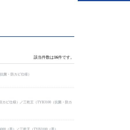
該当件数は
16
件です。
0（抗菌・防カビ仕様）
・防カビ仕様）／三乾王（TYB3100（抗菌・防カ
00（黒）／三乾王（TYB3100（黒）