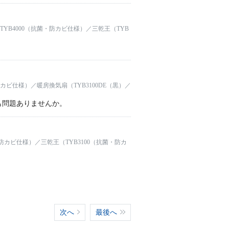
TYB4000（抗菌・防カビ仕様）／三乾王（TYB
防カビ仕様）／暖房換気扇（TYB3100DE（黒）／
も問題ありませんか。
・防カビ仕様）／三乾王（TYB3100（抗菌・防カ
次へ
最後へ