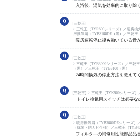
入浴後、湯気を効率的に取り除
[三乾王]
三乾王（TYR600シリーズ）／暖房換
房換気扇（TYB3100DE（黒）／三乾王（
暖房運転停止後も動いている音
[三乾王]
三乾王（TYB3000シリーズ）／三乾王
（黒）／三乾王（TYB3100（黒）
24時間換気の停止方法を教えて
[三乾王]
三乾王（TYK900シリーズ）
トイレ換気用スイッチは必要
[三乾王]
暖房換気扇（TYB3000DEシリーズ）
（抗菌・防カビ仕様）／三乾王（TYB40
フィルタ―の補修用性能部品品