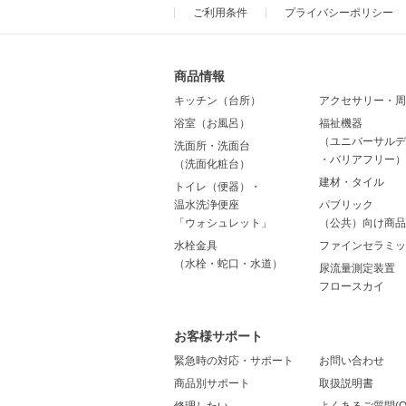
ご利用条件
プライバシーポリシー
商品情報
キッチン（台所）
アクセサリー・周
浴室（お風呂）
福祉機器
（ユニバーサルデ
洗面所・洗面台
・バリアフリー）
（洗面化粧台）
建材・タイル
トイレ（便器）・
温水洗浄便座
パブリック
「ウォシュレット」
（公共）向け商品
水栓金具
ファインセラミッ
（水栓・蛇口・水道）
尿流量測定装置
フロースカイ
お客様サポート
緊急時の対応・サポート
お問い合わせ
商品別サポート
取扱説明書