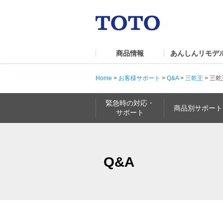
商品情報
あんしんリモデ
Home
>
お客様サポート
>
Q&A
>
三乾王
>
三乾
緊急時の対応・
商品別サポート
サポート
Q&A