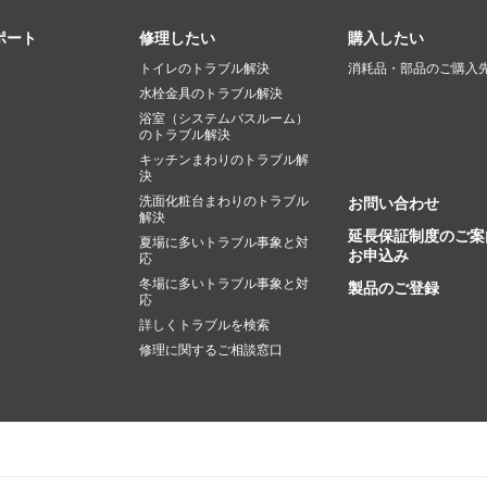
ポート
修理したい
購入したい
トイレのトラブル解決
消耗品・部品のご購入
水栓金具のトラブル解決
浴室（システムバスルーム）
のトラブル解決
キッチンまわりのトラブル解
決
洗面化粧台まわりのトラブル
お問い合わせ
解決
延長保証制度のご案
夏場に多いトラブル事象と対
お申込み
応
冬場に多いトラブル事象と対
製品のご登録
応
詳しくトラブルを検索
修理に関するご相談窓口