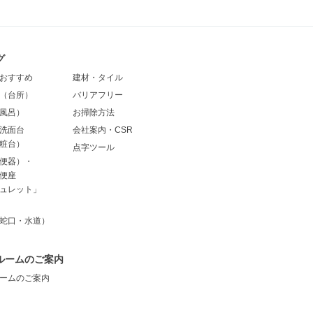
グ
おすすめ
建材・タイル
（台所）
バリアフリー
風呂）
お掃除方法
洗面台
会社案内・CSR
粧台）
点字ツール
便器）・
便座
ュレット」
蛇口・水道）
ルームのご案内
ームのご案内