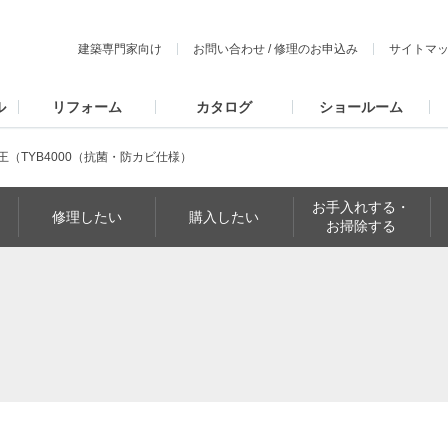
建築専門家向け
お問い合わせ
/
修理のお申込み
サイトマ
ル
リフォーム
カタログ
ショールーム
王（TYB4000（抗菌・防カビ仕様）
お手入れする・
修理したい
購入したい
お掃除する