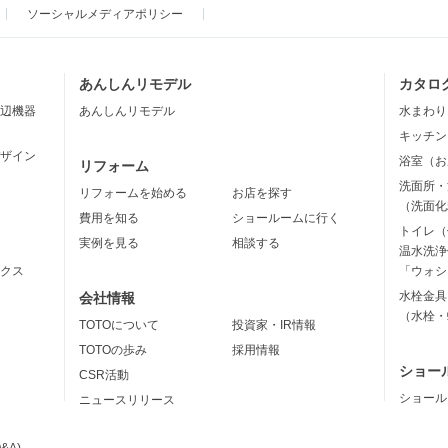
ソーシャルメディアポリシー
あんしんリモデル
カタロ
辺機器
あんしんリモデル
水まわり
キッチン
ザイン
浴室（お
リフォーム
洗面所・
リフォームを始める
お店を探す
（洗面化
費用を知る
ショールームに行く
トイレ（
実例を見る
相談する
温水洗浄
クス
「ウォシ
水栓金具
会社情報
（水栓・
TOTOについて
投資家・IR情報
TOTOの歩み
採用情報
ショー
CSR活動
ショール
ニュースリリース