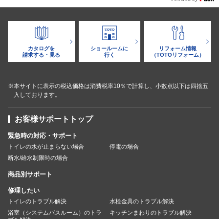
カタログを
ショールームに
リフォーム情報
請求する・見る
行く
（TOTOリフォーム）
※本サイトに表示の税込価格は消費税率10％で計算し、小数点以下は四捨五
入しております。
お客様サポートトップ
緊急時の対応・サポート
トイレの水が止まらない場合
停電の場合
断水/給水制限時の場合
商品別サポート
修理したい
トイレのトラブル解決
水栓金具のトラブル解決
浴室（システムバスルーム）のトラ
キッチンまわりのトラブル解決