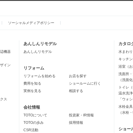
ソーシャルメディアポリシー
あんしんリモデル
カタロ
辺機器
あんしんリモデル
水まわり
キッチン
ザイン
浴室（お
リフォーム
洗面所・
リフォームを始める
お店を探す
（洗面化
費用を知る
ショールームに行く
トイレ（
実例を見る
相談する
温水洗浄
クス
「ウォシ
水栓金具
会社情報
（水栓・
TOTOについて
投資家・IR情報
TOTOの歩み
採用情報
ショー
CSR活動