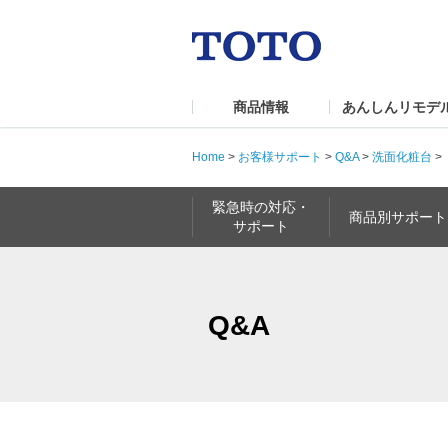
商品情報
あんしんリモデ
Home
>
お客様サポート
>
Q&A
>
洗面化粧台
>
緊急時の対応・
商品別サポート
サポート
Q&A