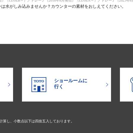
売）（LDSZB～）／ドレーナ（2018年8月発売）（LDSZA～）／ドレーナ（2025年8
ーは水がしみ込みませんか？カウンターの素材をおしえてください。
ショールームに
行く
で計算し、小数点以下は四捨五入しております。