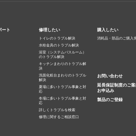
ポート
修理したい
購入したい
トイレのトラブル解決
消耗品・部品のご購入
水栓金具のトラブル解決
浴室（システムバスルーム）
のトラブル解決
キッチンまわりのトラブル解
決
洗面化粧台まわりのトラブル
お問い合わせ
解決
延長保証制度のご案
夏場に多いトラブル事象と対
お申込み
応
冬場に多いトラブル事象と対
製品のご登録
応
詳しくトラブルを検索
修理に関するご相談窓口