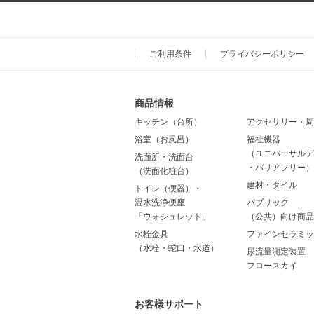
ご利用条件
プライバシーポリシー
商品情報
キッチン（台所）
アクセサリー・周
浴室（お風呂）
福祉機器
（ユニバーサルデ
洗面所・洗面台
・バリアフリー）
（洗面化粧台）
建材・タイル
トイレ（便器）・
温水洗浄便座
パブリック
「ウォシュレット」
（公共）向け商品
水栓金具
ファインセラミッ
（水栓・蛇口・水道）
尿流量測定装置
フロースカイ
お客様サポート