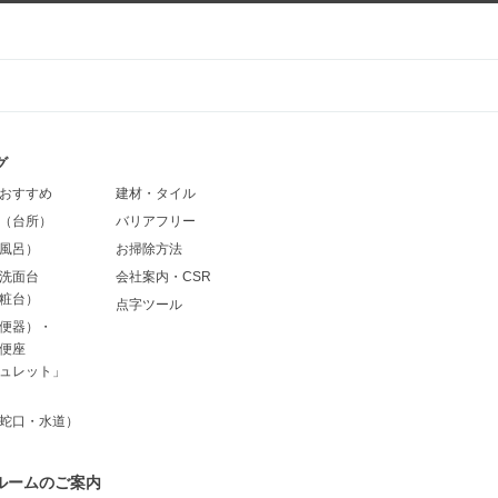
グ
おすすめ
建材・タイル
（台所）
バリアフリー
風呂）
お掃除方法
洗面台
会社案内・CSR
粧台）
点字ツール
便器）・
便座
ュレット」
蛇口・水道）
ルームのご案内