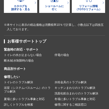
カタログを
ショールームに
リフォーム情報
請求する・見る
行く
（TOTOリフォーム）
※本サイトに表示の税込価格は消費税率10％で計算し、小数点以下は四捨五
入しております。
お客様サポートトップ
緊急時の対応・サポート
トイレの水が止まらない場合
停電の場合
断水/給水制限時の場合
商品別サポート
修理したい
トイレのトラブル解決
水栓金具のトラブル解決
浴室（システムバスルーム）のトラ
キッチンまわりのトラブル解決
ブル解決
洗面化粧台まわりのトラブル解決
夏場に多いトラブル事象と対応
冬場に多いトラブル事象と対応
詳しくトラブルを検索
修理に関するご相談窓口