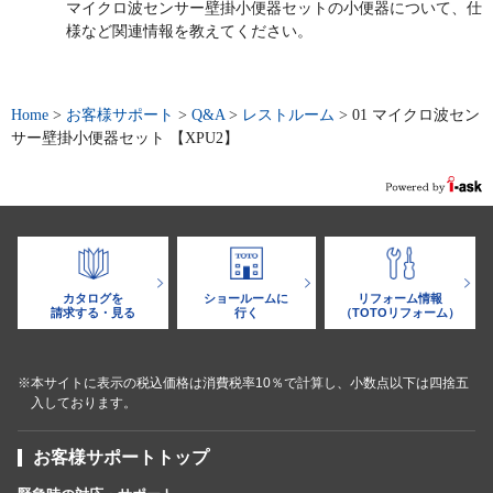
マイクロ波センサー壁掛小便器セットの小便器について、仕
様など関連情報を教えてください。
Home
>
お客様サポート
>
Q&A
>
レストルーム
>
01 マイクロ波セン
サー壁掛小便器セット 【XPU2】
カタログを
ショールームに
リフォーム情報
請求する・見る
行く
（TOTOリフォーム）
※本サイトに表示の税込価格は消費税率10％で計算し、小数点以下は四捨五
入しております。
お客様サポートトップ