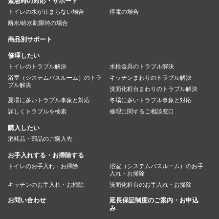
緊急時の対応・サポート
トイレの水が止まらない場合
停電の場合
断水/給水制限時の場合
商品別サポート
修理したい
トイレのトラブル解決
水栓金具のトラブル解決
浴室（システムバスルーム）のトラ
キッチンまわりのトラブル解決
ブル解決
洗面化粧台まわりのトラブル解決
夏場に多いトラブル事象と対応
冬場に多いトラブル事象と対応
詳しくトラブルを検索
修理に関するご相談窓口
購入したい
消耗品・部品のご購入先
お手入れする・お掃除する
トイレのお手入れ・お掃除
浴室（システムバスルーム）のお手
入れ・お掃除
キッチンのお手入れ・お掃除
洗面化粧台のお手入れ・お掃除
お問い合わせ
延長保証制度のご案内・お申込
み