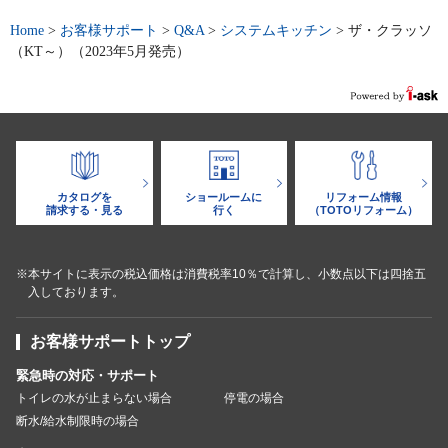
Home
>
お客様サポート
>
Q&A
>
システムキッチン
>
ザ・クラッソ
（KT～）（2023年5月発売）
カタログを
ショールームに
リフォーム情報
請求する・見る
行く
（TOTOリフォーム）
※本サイトに表示の税込価格は消費税率10％で計算し、小数点以下は四捨五
入しております。
お客様サポートトップ
緊急時の対応・サポート
トイレの水が止まらない場合
停電の場合
断水/給水制限時の場合