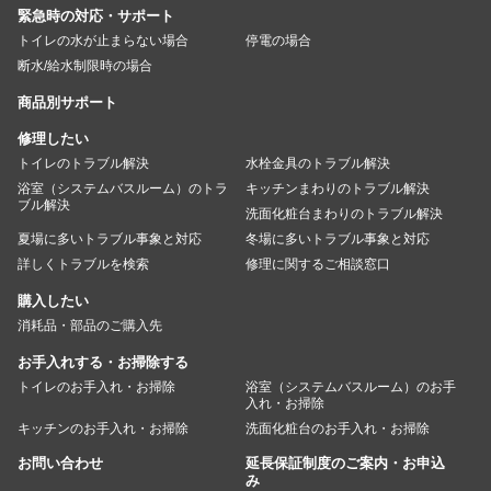
緊急時の対応・サポート
トイレの水が止まらない場合
停電の場合
断水/給水制限時の場合
商品別サポート
修理したい
トイレのトラブル解決
水栓金具のトラブル解決
浴室（システムバスルーム）のトラ
キッチンまわりのトラブル解決
ブル解決
洗面化粧台まわりのトラブル解決
夏場に多いトラブル事象と対応
冬場に多いトラブル事象と対応
詳しくトラブルを検索
修理に関するご相談窓口
購入したい
消耗品・部品のご購入先
お手入れする・お掃除する
トイレのお手入れ・お掃除
浴室（システムバスルーム）のお手
入れ・お掃除
キッチンのお手入れ・お掃除
洗面化粧台のお手入れ・お掃除
お問い合わせ
延長保証制度のご案内・お申込
み