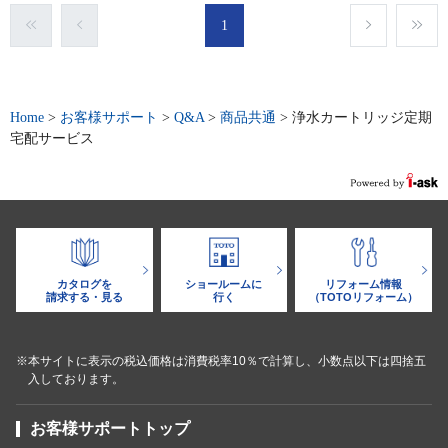
1
Home
>
お客様サポート
>
Q&A
>
商品共通
>
浄水カートリッジ定期
宅配サービス
カタログを
ショールームに
リフォーム情報
請求する・見る
行く
（TOTOリフォーム）
※本サイトに表示の税込価格は消費税率10％で計算し、小数点以下は四捨五
入しております。
お客様サポートトップ