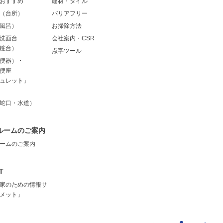
おすすめ
建材・タイル
（台所）
バリアフリー
風呂）
お掃除方法
洗面台
会社案内・CSR
粧台）
点字ツール
便器）・
便座
ュレット」
蛇口・水道）
ルームのご案内
ームのご案内
T
家のための情報サ
メット」