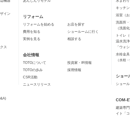
辺機器
あんしんリモデル
水まわり
キッチン
ザイン
浴室（お
リフォーム
洗面所・
リフォームを始める
お店を探す
（洗面化
費用を知る
ショールームに行く
トイレ（
実例を見る
相談する
温水洗浄
クス
「ウォシ
水栓金具
会社情報
（水栓・
TOTOについて
投資家・IR情報
TOTOの歩み
採用情報
ショー
CSR活動
ショール
ニュースリリース
&A)
COM-E
建築専門
イト「コ