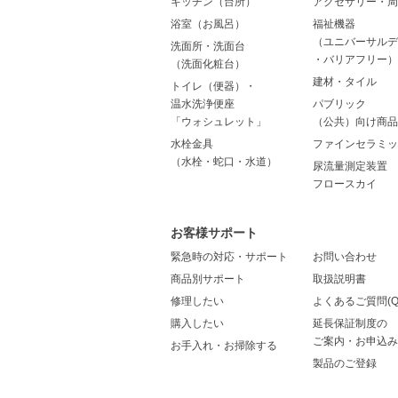
キッチン（台所）
アクセサリー・周
浴室（お風呂）
福祉機器
（ユニバーサルデ
洗面所・洗面台
・バリアフリー）
（洗面化粧台）
建材・タイル
トイレ（便器）・
温水洗浄便座
パブリック
「ウォシュレット」
（公共）向け商品
水栓金具
ファインセラミッ
（水栓・蛇口・水道）
尿流量測定装置
フロースカイ
お客様サポート
緊急時の対応・サポート
お問い合わせ
商品別サポート
取扱説明書
修理したい
よくあるご質問(Q
購入したい
延長保証制度の
ご案内・お申込み
お手入れ・お掃除する
製品のご登録