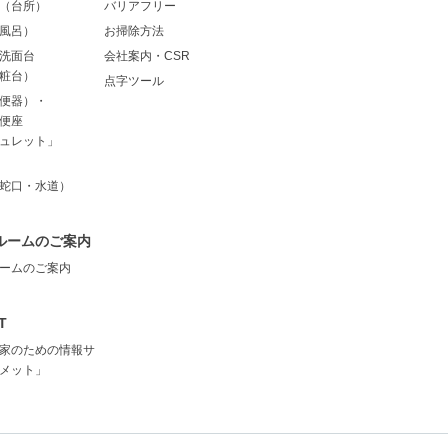
（台所）
バリアフリー
風呂）
お掃除方法
洗面台
会社案内・CSR
粧台）
点字ツール
便器）・
便座
ュレット」
蛇口・水道）
ルームのご案内
ームのご案内
T
家のための情報サ
メット」