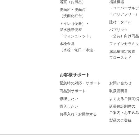
浴室（お風呂）
福祉機器
（ユニバーサルデ
洗面所・洗面台
・バリアフリー）
（洗面化粧台）
建材・タイル
トイレ（便器）・
温水洗浄便座
パブリック
「ウォシュレット」
（公共）向け商品
水栓金具
ファインセラミッ
（水栓・蛇口・水道）
尿流量測定装置
フロースカイ
お客様サポート
緊急時の対応・サポート
お問い合わせ
商品別サポート
取扱説明書
修理したい
よくあるご質問(Q
購入したい
延長保証制度の
ご案内・お申込み
お手入れ・お掃除する
製品のご登録