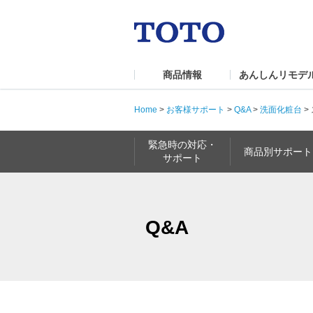
商品情報
あんしんリモデ
Home
>
お客様サポート
>
Q&A
>
洗面化粧台
>
緊急時の対応・
商品別サポート
サポート
Q&A