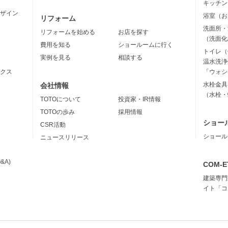
キッチン
ザイン
浴室（お
リフォーム
洗面所・
リフォームを始める
お店を探す
（洗面化
費用を知る
ショールームに行く
トイレ（
実例を見る
相談する
温水洗浄
クス
「ウォシ
水栓金具
会社情報
（水栓・
TOTOについて
投資家・IR情報
TOTOの歩み
採用情報
ショー
CSR活動
ショール
ニュースリリース
&A)
COM-E
建築専門
イト「コ