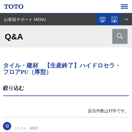
お客様サポート MENU
Q&A
タイル・建材 【生産終了】ハイドロセラ・
フロアPU（厚型）
絞り込む
該当件数は
17
件です。
[タイル・建材]