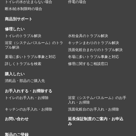
トイレの水が止まらない場合
停電の場合
断水/給水制限時の場合
商品別サポート
修理したい
トイレのトラブル解決
水栓金具のトラブル解決
浴室（システムバスルーム）のトラ
キッチンまわりのトラブル解決
ブル解決
洗面化粧台まわりのトラブル解決
夏場に多いトラブル事象と対応
冬場に多いトラブル事象と対応
詳しくトラブルを検索
修理に関するご相談窓口
購入したい
消耗品・部品のご購入先
お手入れする・お掃除する
トイレのお手入れ・お掃除
浴室（システムバスルーム）のお手
入れ・お掃除
キッチンのお手入れ・お掃除
洗面化粧台のお手入れ・お掃除
お問い合わせ
延長保証制度のご案内・お申込
み
製品のご登録