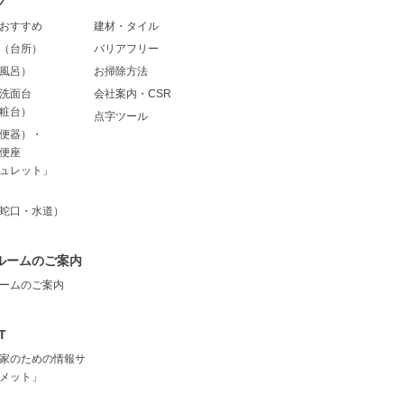
グ
おすすめ
建材・タイル
（台所）
バリアフリー
風呂）
お掃除方法
洗面台
会社案内・CSR
粧台）
点字ツール
便器）・
便座
ュレット」
蛇口・水道）
ルームのご案内
ームのご案内
T
家のための情報サ
メット」