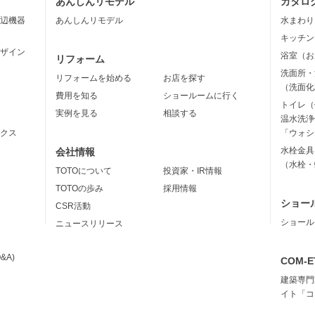
あんしんリモデル
カタロ
辺機器
あんしんリモデル
水まわり
キッチン
ザイン
浴室（お
リフォーム
洗面所・
リフォームを始める
お店を探す
（洗面化
費用を知る
ショールームに行く
トイレ（
実例を見る
相談する
温水洗浄
クス
「ウォシ
水栓金具
会社情報
（水栓・
TOTOについて
投資家・IR情報
TOTOの歩み
採用情報
ショー
CSR活動
ショール
ニュースリリース
&A)
COM-E
建築専門
イト「コ