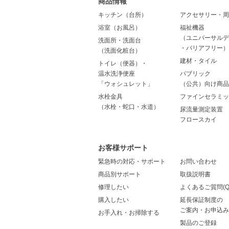
商品情報
キッチン（台所）
アクセサリー・周
浴室（お風呂）
福祉機器
（ユニバーサルデ
洗面所・洗面台
・バリアフリー）
（洗面化粧台）
建材・タイル
トイレ（便器）・
温水洗浄便座
パブリック
「ウォシュレット」
（公共）向け商品
水栓金具
ファインセラミッ
（水栓・蛇口・水道）
尿流量測定装置
フロースカイ
お客様サポート
緊急時の対応・サポート
お問い合わせ
商品別サポート
取扱説明書
修理したい
よくあるご質問(Q
購入したい
延長保証制度の
ご案内・お申込み
お手入れ・お掃除する
製品のご登録