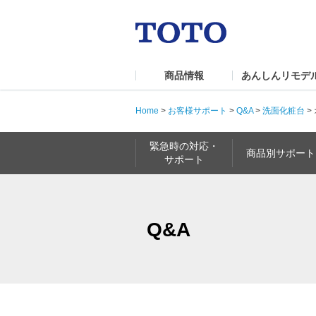
商品情報
あんしんリモデ
Home
>
お客様サポート
>
Q&A
>
洗面化粧台
>
緊急時の対応・
商品別サポート
サポート
Q&A