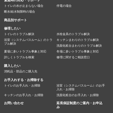
緊急時の対応・サポート
トイレの水が止まらない場合
停電の場合
断水/給水制限時の場合
商品別サポート
修理したい
トイレのトラブル解決
水栓金具のトラブル解決
浴室（システムバスルーム）のトラ
キッチンまわりのトラブル解決
ブル解決
洗面化粧台まわりのトラブル解決
夏場に多いトラブル事象と対応
冬場に多いトラブル事象と対応
詳しくトラブルを検索
修理に関するご相談窓口
購入したい
消耗品・部品のご購入先
お手入れする・お掃除する
トイレのお手入れ・お掃除
浴室（システムバスルーム）のお手
入れ・お掃除
キッチンのお手入れ・お掃除
洗面化粧台のお手入れ・お掃除
お問い合わせ
延長保証制度のご案内・お申込
み