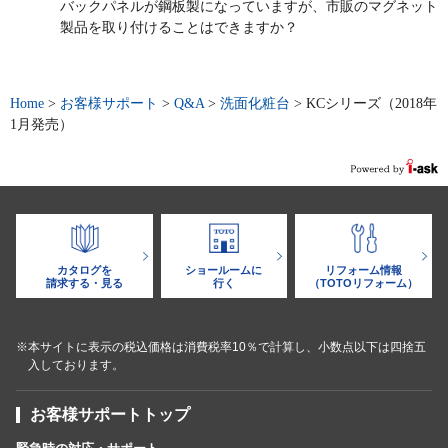
バックパネルが鋼板製になっていますが、市販のマグネット
製品を取り付けることはできますか？
Home
>
お客様サポート
>
Q&A
>
洗面化粧台
>
KCシリーズ（2018年
1月発売）
カタログを
ショールームに
リフォーム情報
請求する・見る
行く
（TOTOリフォーム）
※本サイトに表示の税込価格は消費税率10％で計算し、小数点以下は四捨五
入しております。
お客様サポートトップ