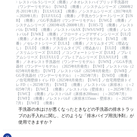
レストパル Sシリーズ（廃番）／ネオレストハイブリッド手洗器付
（ワンデーリモデル）【UWA】（廃番）／システムシリーズ（2008年2
月-2011年1月）【ULS/ULK】（廃番）／システムシリーズ（2017年8月
～2020年1月）【ULF/ULG】（廃番）／手洗カウンター Jシリーズ【UN
B】（廃番）／GG手洗器付（ワンデーリモデル）【UWG】（廃番）／
システムシリーズ（2003年4月-2008年1月）【UH5-7】（廃番）／レスト
パル【UWB】（廃番）／レストパルSX【UWS/UWP】（廃番）／レス
トパルF【UWK】（廃番）／フローティングデザインシリーズ【ULJ】
（廃番）／ネオレスト手洗器付（ワンデーリモデル）【UWL】（廃
番）／セレクトシリーズ【ULA】（廃番）／スリムタイプC（埋込な
し）【ULD】（廃番）／スリムタイプC（埋込あり）【ULD】（廃番）
／スリムシリーズ【ULD2】／コンフォートシリーズ【ULR】／プレミ
アムシリーズ【ULT/ULU】／プレミアムシリーズ【ULN/ULP】（廃
番）／ネオレスト手洗器付（ワンデーリモデル）【UWN】／GGA手洗
器付（ワンデーリモデル）（2025年8月発売）【UWJ】／レストパル（2
025年8月発売）【UWT】／レストパルF（2025年8月発売）【UWR】／
GG手洗器付（ワンデーリモデル）（～2025年7月）【UWD】（廃番）
／住宅用壁掛トイレ FD（2025年8月発売）【UWU】／住宅用壁掛トイ
レ FD（～2025年7月）【UWE】 （廃番）／レストパル（床排水）（～2
025年7月）【UWC】 （廃番）／レストパル（壁排水）（～2025年7月）
【UWC】 （廃番）／レストパルF（床排水200mm）（～2025年7月）
【UWF】（廃番）／レストパルF（床排水135mm・壁排水）（～2025年
7月）【UWF】 （廃番）
手洗器の水はけが悪くなったときなどの手洗器の排水トラッ
プのお手入れに関し、どのような「排水パイプ用洗浄剤」が
使用できますか？