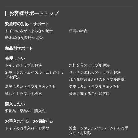
お客様サポートトップ
緊急時の対応・サポート
トイレの水が止まらない場合
停電の場合
断水/給水制限時の場合
商品別サポート
修理したい
トイレのトラブル解決
水栓金具のトラブル解決
浴室（システムバスルーム）のトラ
キッチンまわりのトラブル解決
ブル解決
洗面化粧台まわりのトラブル解決
夏場に多いトラブル事象と対応
冬場に多いトラブル事象と対応
詳しくトラブルを検索
修理に関するご相談窓口
購入したい
消耗品・部品のご購入先
お手入れする・お掃除する
トイレのお手入れ・お掃除
浴室（システムバスルーム）のお手
入れ・お掃除