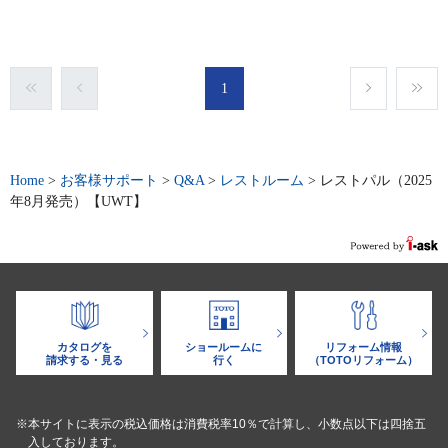
1
Home
>
お客様サポート
>
Q&A
>
レストルーム
>
レストパル（2025
年8月発売）【UWT】
カタログを
ショールームに
リフォーム情報
請求する・見る
行く
（TOTOリフォーム）
※本サイトに表示の税込価格は消費税率10％で計算し、小数点以下は四捨五
入しております。