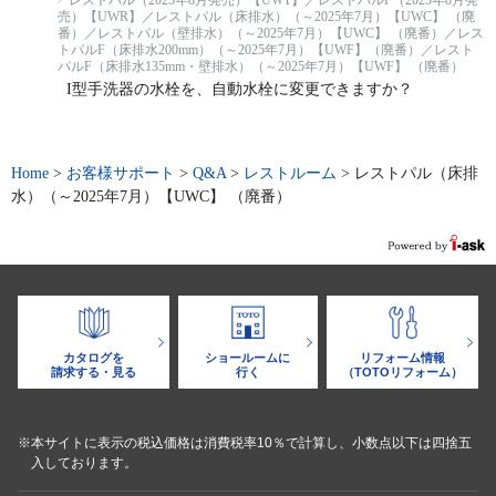
レストパル（2025年8月発売）【UWT】／レストパルF（2025年8月発
売）【UWR】／レストパル（床排水）（～2025年7月）【UWC】 （廃
番）／レストパル（壁排水）（～2025年7月）【UWC】 （廃番）／レス
トパルF（床排水200mm）（～2025年7月）【UWF】（廃番）／レスト
パルF（床排水135mm・壁排水）（～2025年7月）【UWF】 （廃番）
I型手洗器の水栓を、自動水栓に変更できますか？
Home
>
お客様サポート
>
Q&A
>
レストルーム
>
レストパル（床排
水）（～2025年7月）【UWC】 （廃番）
カタログを
ショールームに
リフォーム情報
請求する・見る
行く
（TOTOリフォーム）
※本サイトに表示の税込価格は消費税率10％で計算し、小数点以下は四捨五
入しております。