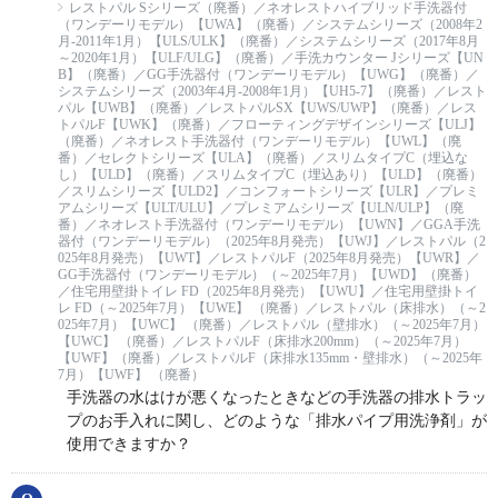
レストパル Sシリーズ（廃番）／ネオレストハイブリッド手洗器付
（ワンデーリモデル）【UWA】（廃番）／システムシリーズ（2008年2
月-2011年1月）【ULS/ULK】（廃番）／システムシリーズ（2017年8月
～2020年1月）【ULF/ULG】（廃番）／手洗カウンター Jシリーズ【UN
B】（廃番）／GG手洗器付（ワンデーリモデル）【UWG】（廃番）／
システムシリーズ（2003年4月-2008年1月）【UH5-7】（廃番）／レスト
パル【UWB】（廃番）／レストパルSX【UWS/UWP】（廃番）／レス
トパルF【UWK】（廃番）／フローティングデザインシリーズ【ULJ】
（廃番）／ネオレスト手洗器付（ワンデーリモデル）【UWL】（廃
番）／セレクトシリーズ【ULA】（廃番）／スリムタイプC（埋込な
し）【ULD】（廃番）／スリムタイプC（埋込あり）【ULD】（廃番）
／スリムシリーズ【ULD2】／コンフォートシリーズ【ULR】／プレミ
アムシリーズ【ULT/ULU】／プレミアムシリーズ【ULN/ULP】（廃
番）／ネオレスト手洗器付（ワンデーリモデル）【UWN】／GGA手洗
器付（ワンデーリモデル）（2025年8月発売）【UWJ】／レストパル（2
025年8月発売）【UWT】／レストパルF（2025年8月発売）【UWR】／
GG手洗器付（ワンデーリモデル）（～2025年7月）【UWD】（廃番）
／住宅用壁掛トイレ FD（2025年8月発売）【UWU】／住宅用壁掛トイ
レ FD（～2025年7月）【UWE】 （廃番）／レストパル（床排水）（～2
025年7月）【UWC】 （廃番）／レストパル（壁排水）（～2025年7月）
【UWC】 （廃番）／レストパルF（床排水200mm）（～2025年7月）
【UWF】（廃番）／レストパルF（床排水135mm・壁排水）（～2025年
7月）【UWF】 （廃番）
手洗器の水はけが悪くなったときなどの手洗器の排水トラッ
プのお手入れに関し、どのような「排水パイプ用洗浄剤」が
使用できますか？