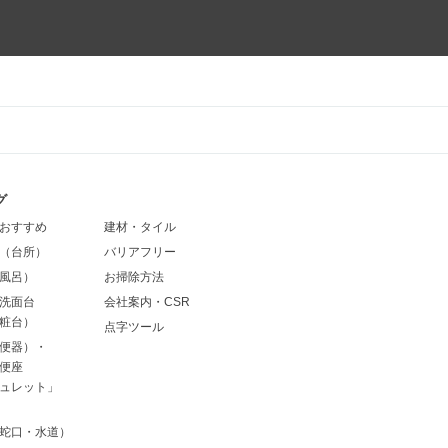
グ
おすすめ
建材・タイル
（台所）
バリアフリー
風呂）
お掃除方法
洗面台
会社案内・CSR
粧台）
点字ツール
便器）・
便座
ュレット」
蛇口・水道）