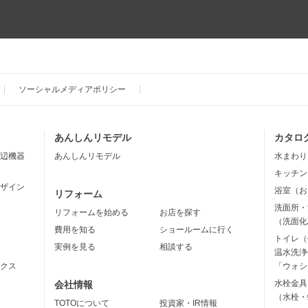
ソーシャルメディアポリシー
あんしんリモデル
カタロ
辺機器
あんしんリモデル
水まわり
キッチン
ザイン
浴室（お
リフォーム
洗面所・
リフォームを始める
お店を探す
（洗面化
費用を知る
ショールームに行く
トイレ（
実例を見る
相談する
温水洗浄
クス
「ウォシ
水栓金具
会社情報
（水栓・
TOTOについて
投資家・IR情報