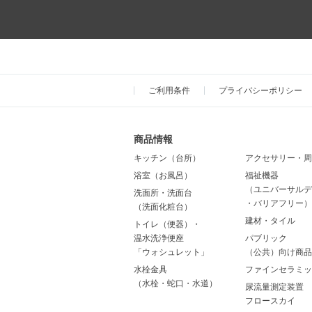
ご利用条件
プライバシーポリシー
商品情報
キッチン（台所）
アクセサリー・周
浴室（お風呂）
福祉機器
（ユニバーサルデ
洗面所・洗面台
・バリアフリー）
（洗面化粧台）
建材・タイル
トイレ（便器）・
温水洗浄便座
パブリック
「ウォシュレット」
（公共）向け商品
水栓金具
ファインセラミッ
（水栓・蛇口・水道）
尿流量測定装置
フロースカイ