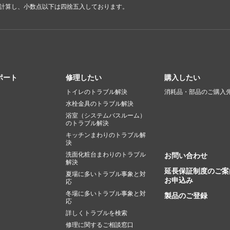
で計算し、小数点以下は四捨五入しております。
ポート
修理したい
購入したい
トイレのトラブル解決
消耗品・部品のご購入
水栓金具のトラブル解決
浴室（システムバスルーム）
のトラブル解決
キッチンまわりのトラブル解
決
洗面化粧台まわりのトラブル
お問い合わせ
解決
延長保証制度のご案
夏場に多いトラブル事象と対
お申込み
応
冬場に多いトラブル事象と対
製品のご登録
応
詳しくトラブルを検索
修理に関するご相談窓口