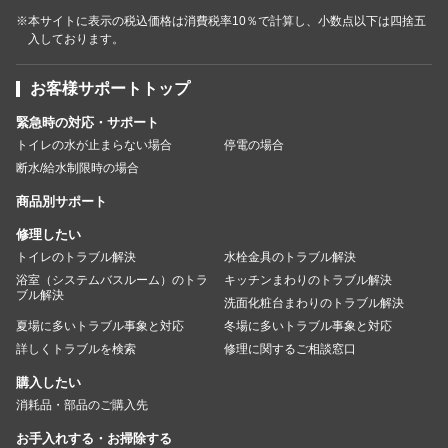
※本サイトに表示の税込価格は消費税率10％で計算し、小数点以下は四捨五
入しております。
お客様サポートトップ
緊急時の対応・サポート
トイレの水が止まらない場合
停電の場合
断水/給水制限時の場合
商品別サポート
修理したい
トイレのトラブル解決
水栓金具のトラブル解決
浴室（システムバスルーム）のトラ
キッチンまわりのトラブル解決
ブル解決
洗面化粧台まわりのトラブル解決
夏場に多いトラブル事象と対応
冬場に多いトラブル事象と対応
詳しくトラブルを検索
修理に関するご相談窓口
購入したい
消耗品・部品のご購入先
お手入れする・お掃除する