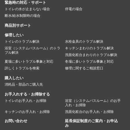
緊急時の対応・サポート
トイレの水が止まらない場合
停電の場合
断水/給水制限時の場合
商品別サポート
修理したい
トイレのトラブル解決
水栓金具のトラブル解決
浴室（システムバスルーム）のトラ
キッチンまわりのトラブル解決
ブル解決
洗面化粧台まわりのトラブル解決
夏場に多いトラブル事象と対応
冬場に多いトラブル事象と対応
詳しくトラブルを検索
修理に関するご相談窓口
購入したい
消耗品・部品のご購入先
お手入れする・お掃除する
トイレのお手入れ・お掃除
浴室（システムバスルーム）のお手
入れ・お掃除
キッチンのお手入れ・お掃除
洗面化粧台のお手入れ・お掃除
お問い合わせ
延長保証制度のご案内・お申込
み