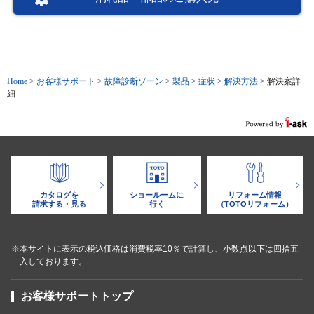
Home
>
お客様サポート
>
故障診断ゾーン
>
製品
>
症状
>
解決方法
>
解決案詳
細
カタログを
ショールームに
リフォーム情報
請求する・見る
行く
（TOTOリフォーム）
※本サイトに表示の税込価格は消費税率10％で計算し、小数点以下は四捨五
入しております。
お客様サポートトップ