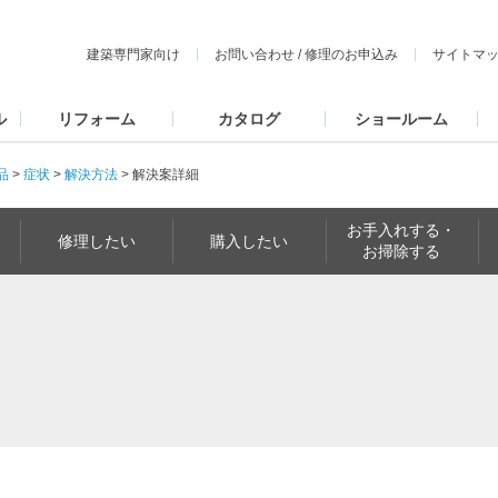
建築専門家向け
お問い合わせ
/
修理のお申込み
サイトマ
ル
リフォーム
カタログ
ショールーム
品
>
症状
>
解決方法
>
解決案詳細
お手入れする・
修理したい
購入したい
お掃除する