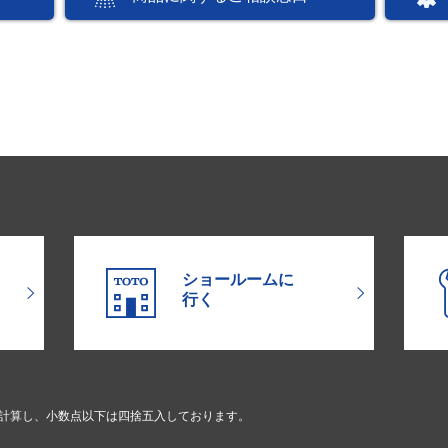
ショールームに
行く
で計算し、小数点以下は四捨五入しております。