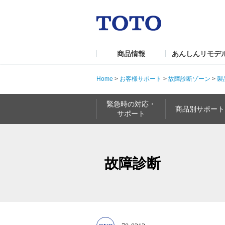
商品情報
あんしんリモデ
Home
>
お客様サポート
>
故障診断ゾーン
>
製
緊急時の対応・
商品別サポート
サポート
故障診断