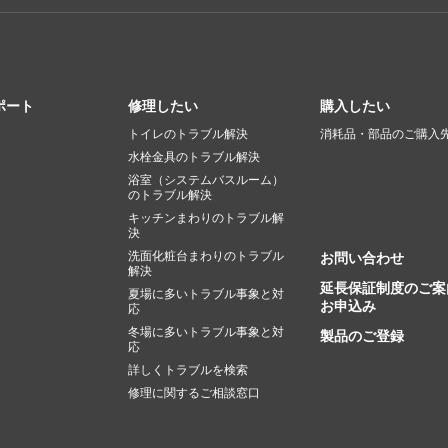
ポート
修理したい
購入したい
トイレのトラブル解決
消耗品・部品のご購入
水栓金具のトラブル解決
浴室（システムバスルーム）
のトラブル解決
キッチンまわりのトラブル解
決
洗面化粧台まわりのトラブル
お問い合わせ
解決
延長保証制度のご案
夏場に多いトラブル事象と対
お申込み
応
冬場に多いトラブル事象と対
製品のご登録
応
詳しくトラブルを検索
修理に関するご相談窓口