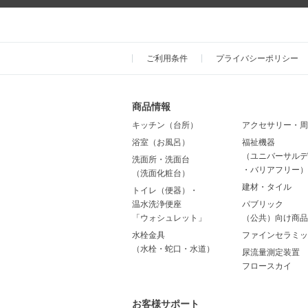
ご利用条件
プライバシーポリシー
商品情報
キッチン（台所）
アクセサリー・周
浴室（お風呂）
福祉機器
（ユニバーサルデ
洗面所・洗面台
・バリアフリー）
（洗面化粧台）
建材・タイル
トイレ（便器）・
温水洗浄便座
パブリック
「ウォシュレット」
（公共）向け商品
水栓金具
ファインセラミッ
（水栓・蛇口・水道）
尿流量測定装置
フロースカイ
お客様サポート