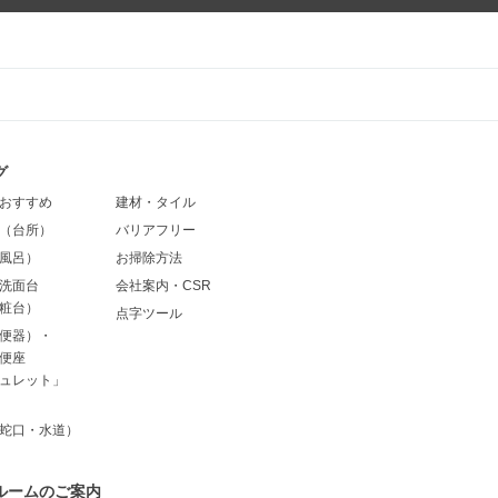
グ
おすすめ
建材・タイル
（台所）
バリアフリー
風呂）
お掃除方法
洗面台
会社案内・CSR
粧台）
点字ツール
便器）・
便座
ュレット」
蛇口・水道）
ルームのご案内