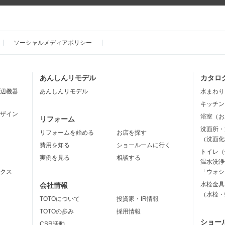
ソーシャルメディアポリシー
あんしんリモデル
カタロ
辺機器
あんしんリモデル
水まわり
キッチン
ザイン
浴室（お
リフォーム
洗面所・
リフォームを始める
お店を探す
（洗面化
費用を知る
ショールームに行く
トイレ（
実例を見る
相談する
温水洗浄
クス
「ウォシ
水栓金具
会社情報
（水栓・
TOTOについて
投資家・IR情報
TOTOの歩み
採用情報
ショー
CSR活動