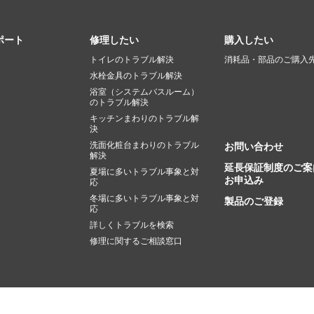
ポート
修理したい
購入したい
トイレのトラブル解決
消耗品・部品のご購入
水栓金具のトラブル解決
浴室（システムバスルーム）
のトラブル解決
キッチンまわりのトラブル解
決
洗面化粧台まわりのトラブル
お問い合わせ
解決
延長保証制度のご案
夏場に多いトラブル事象と対
お申込み
応
冬場に多いトラブル事象と対
製品のご登録
応
詳しくトラブルを検索
修理に関するご相談窓口