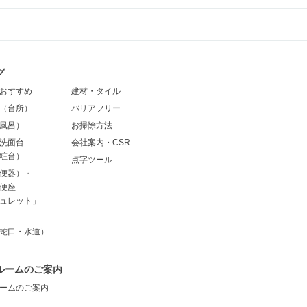
グ
おすすめ
建材・タイル
（台所）
バリアフリー
風呂）
お掃除方法
洗面台
会社案内・CSR
粧台）
点字ツール
便器）・
便座
ュレット」
蛇口・水道）
ルームのご案内
ームのご案内