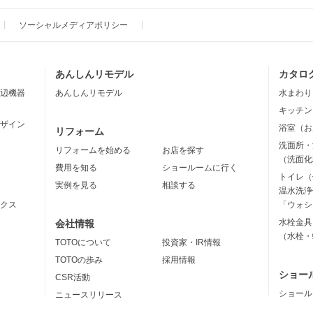
ソーシャルメディアポリシー
あんしんリモデル
カタロ
辺機器
あんしんリモデル
水まわり
キッチン
ザイン
浴室（お
リフォーム
洗面所・
リフォームを始める
お店を探す
（洗面化
費用を知る
ショールームに行く
トイレ（
実例を見る
相談する
温水洗浄
クス
「ウォシ
水栓金具
会社情報
（水栓・
TOTOについて
投資家・IR情報
TOTOの歩み
採用情報
ショー
CSR活動
ショール
ニュースリリース