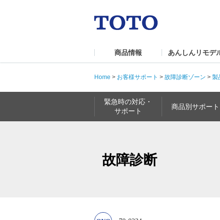
商品情報
あんしんリモデ
Home
>
お客様サポート
>
故障診断ゾーン
>
製
緊急時の対応・
商品別サポート
サポート
故障診断