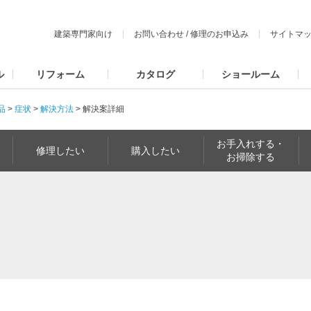
建築専門家向け
お問い合わせ
/
修理のお申込み
サイトマ
ル
リフォーム
カタログ
ショールーム
品
>
症状
>
解決方法
>
解決案詳細
お手入れする・
修理したい
購入したい
お掃除する