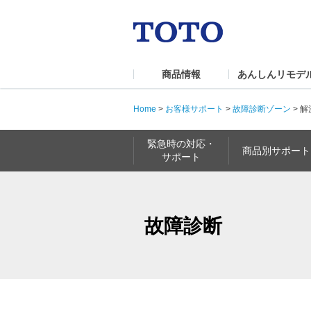
商品情報
あんしんリモデ
Home
>
お客様サポート
>
故障診断ゾーン
>
解
緊急時の対応・
商品別サポート
サポート
故障診断