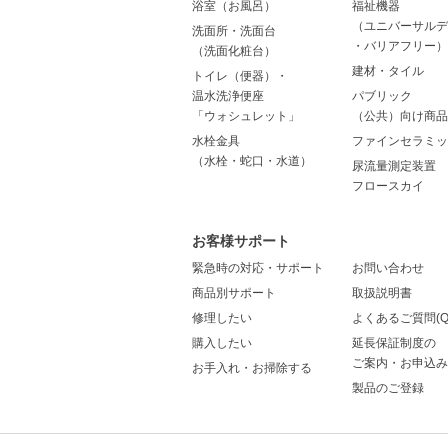
浴室（お風呂）
福祉機器
（ユニバーサルデ
洗面所・洗面台
・バリアフリー）
（洗面化粧台）
建材・タイル
トイレ（便器）・
温水洗浄便座
パブリック
「ウォシュレット」
（公共）向け商品
水栓金具
ファインセラミッ
（水栓・蛇口・水道）
尿流量測定装置
フロースカイ
お客様サポート
緊急時の対応・サポート
お問い合わせ
商品別サポート
取扱説明書
修理したい
よくあるご質問(Q
購入したい
延長保証制度の
ご案内・お申込み
お手入れ・お掃除する
製品のご登録