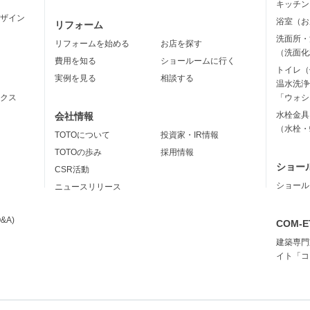
キッチン
ザイン
浴室（お
リフォーム
洗面所・
リフォームを始める
お店を探す
（洗面化
費用を知る
ショールームに行く
トイレ（
実例を見る
相談する
温水洗浄
クス
「ウォシ
水栓金具
会社情報
（水栓・
TOTOについて
投資家・IR情報
TOTOの歩み
採用情報
ショー
CSR活動
ショール
ニュースリリース
&A)
COM-E
建築専門
イト「コ