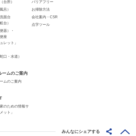
（台所）
バリアフリー
風呂）
お掃除方法
洗面台
会社案内・CSR
粧台）
点字ツール
便器）・
便座
ュレット」
蛇口・水道）
ルームのご案内
ームのご案内
T
家のための情報サ
メット」
みんなにシェアする