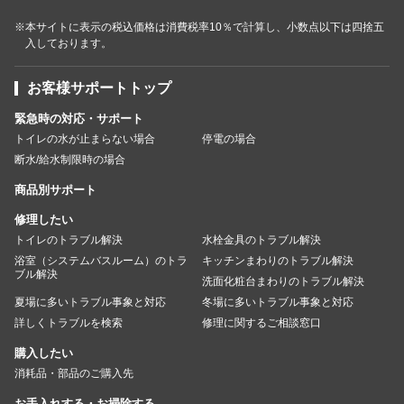
※本サイトに表示の税込価格は消費税率10％で計算し、小数点以下は四捨五
入しております。
お客様サポートトップ
緊急時の対応・サポート
トイレの水が止まらない場合
停電の場合
断水/給水制限時の場合
商品別サポート
修理したい
トイレのトラブル解決
水栓金具のトラブル解決
浴室（システムバスルーム）のトラ
キッチンまわりのトラブル解決
ブル解決
洗面化粧台まわりのトラブル解決
夏場に多いトラブル事象と対応
冬場に多いトラブル事象と対応
詳しくトラブルを検索
修理に関するご相談窓口
購入したい
消耗品・部品のご購入先
お手入れする・お掃除する