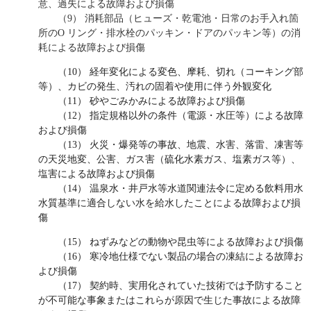
意、過失による故障および損傷
（9） 消耗部品（ヒューズ・乾電池・日常のお手入れ箇
所のO リング・排水栓のパッキン・ドアのパッキン等）の消
耗による故障および損傷
（10） 経年変化による変色、摩耗、切れ（コーキング部
等）、カビの発生、汚れの固着や使用に伴う外観変化
（11） 砂やごみかみによる故障および損傷
（12） 指定規格以外の条件（電源・水圧等）による故障
および損傷
（13） 火災・爆発等の事故、地震、水害、落雷、凍害等
の天災地変、公害、ガス害（硫化水素ガス、塩素ガス等）、
塩害による故障および損傷
（14） 温泉水・井戸水等水道関連法令に定める飲料用水
水質基準に適合しない水を給水したことによる故障および損
傷
（15） ねずみなどの動物や昆虫等による故障および損傷
（16） 寒冷地仕様でない製品の場合の凍結による故障お
よび損傷
（17） 契約時、実用化されていた技術では予防すること
が不可能な事象またはこれらが原因で生じた事故による故障