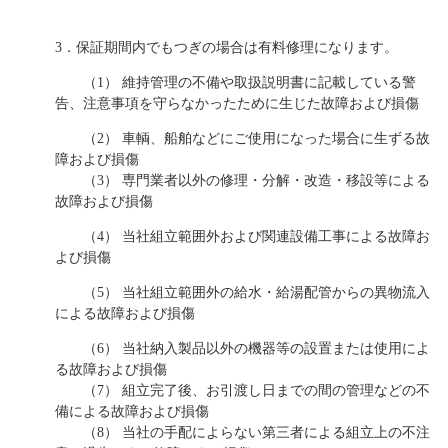
3．保証期間内でもつぎの場合は有料修理になります。
（1） 維持管理の不備や取扱説明書に記載している警
告、
注意事項を守らなかったために生じた故障および
損傷
（2） 車輌、船舶などにご使用になった場合に生ずる故
障および損傷
（3） 専門業者以外の修理・分解・改造・移設等による
故障および損傷
（4） 当社組立範囲外および関連設備工事による故障お
よび損傷
（5） 当社組立範囲外の給水・給湯配管からの異物流入
による故障および損傷
（6） 当社納入製品以外の機器等の設置または使用によ
る故障および損傷
（7） 組立完了後、お引渡し日までの間の管理などの不
備による故障および損傷
（8） 当社の手配によらない第三者による組立上の不注