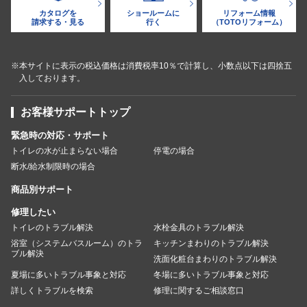
カタログを
ショールームに
リフォーム情報
請求する・見る
行く
（TOTOリフォーム）
※本サイトに表示の税込価格は消費税率10％で計算し、小数点以下は四捨五
入しております。
お客様サポートトップ
緊急時の対応・サポート
トイレの水が止まらない場合
停電の場合
断水/給水制限時の場合
商品別サポート
修理したい
トイレのトラブル解決
水栓金具のトラブル解決
浴室（システムバスルーム）のトラ
キッチンまわりのトラブル解決
ブル解決
洗面化粧台まわりのトラブル解決
夏場に多いトラブル事象と対応
冬場に多いトラブル事象と対応
詳しくトラブルを検索
修理に関するご相談窓口