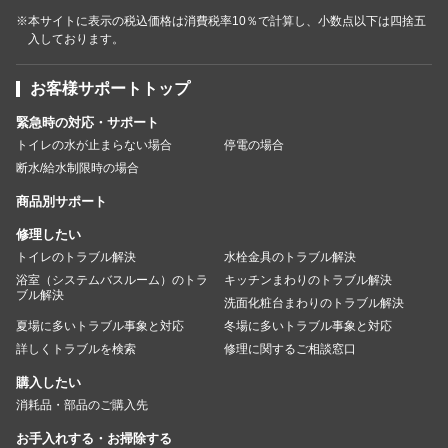
※本サイトに表示の税込価格は消費税率10％で計算し、小数点以下は四捨五
入しております。
お客様サポートトップ
緊急時の対応・サポート
トイレの水が止まらない場合
停電の場合
断水/給水制限時の場合
商品別サポート
修理したい
トイレのトラブル解決
水栓金具のトラブル解決
浴室（システムバスルーム）のトラ
キッチンまわりのトラブル解決
ブル解決
洗面化粧台まわりのトラブル解決
夏場に多いトラブル事象と対応
冬場に多いトラブル事象と対応
詳しくトラブルを検索
修理に関するご相談窓口
購入したい
消耗品・部品のご購入先
お手入れする・お掃除する