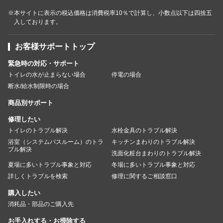
※本サイトに表示の税込価格は消費税率10％で計算し、小数点以下は四捨五
入しております。
お客様サポートトップ
緊急時の対応・サポート
トイレの水が止まらない場合
停電の場合
断水/給水制限時の場合
商品別サポート
修理したい
トイレのトラブル解決
水栓金具のトラブル解決
浴室（システムバスルーム）のトラ
キッチンまわりのトラブル解決
ブル解決
洗面化粧台まわりのトラブル解決
夏場に多いトラブル事象と対応
冬場に多いトラブル事象と対応
詳しくトラブルを検索
修理に関するご相談窓口
購入したい
消耗品・部品のご購入先
お手入れする・お掃除する