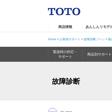
商品情報
あんしんリモデ
Home
>
お客様サポート
>
故障診断ゾーン
>
製
緊急時の対応・
商品別サポート
サポート
故障診断