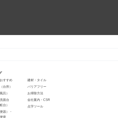
グ
おすすめ
建材・タイル
（台所）
バリアフリー
風呂）
お掃除方法
洗面台
会社案内・CSR
粧台）
点字ツール
便器）・
便座