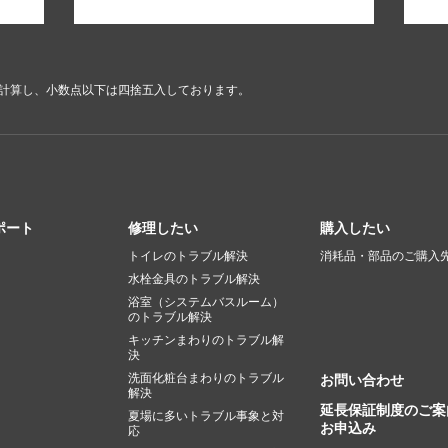
で計算し、小数点以下は四捨五入しております。
ポート
修理したい
購入したい
トイレのトラブル解決
消耗品・部品のご購入
水栓金具のトラブル解決
浴室（システムバスルーム）
のトラブル解決
キッチンまわりのトラブル解
決
洗面化粧台まわりのトラブル
お問い合わせ
解決
延長保証制度のご案
夏場に多いトラブル事象と対
お申込み
応