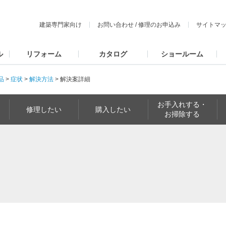
建築専門家向け
お問い合わせ
/
修理のお申込み
サイトマ
ル
リフォーム
カタログ
ショールーム
品
>
症状
>
解決方法
>
解決案詳細
お手入れする・
修理したい
購入したい
お掃除する