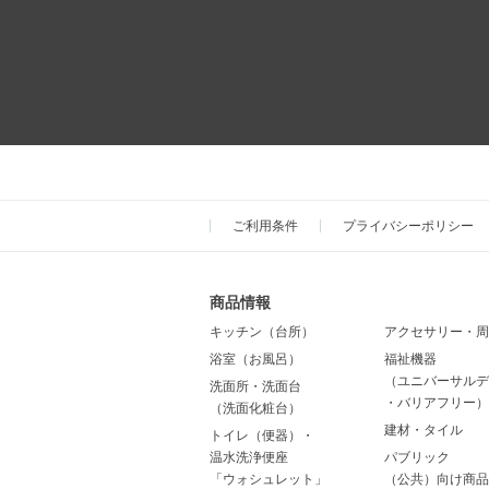
ご利用条件
プライバシーポリシー
商品情報
キッチン（台所）
アクセサリー・周
浴室（お風呂）
福祉機器
（ユニバーサルデ
洗面所・洗面台
・バリアフリー）
（洗面化粧台）
建材・タイル
トイレ（便器）・
温水洗浄便座
パブリック
「ウォシュレット」
（公共）向け商品