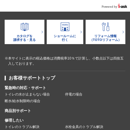
カタログを
ショールームに
リフォーム情報
請求する・見る
行く
（TOTOリフォーム）
※本サイトに表示の税込価格は消費税率10％で計算し、小数点以下は四捨五
入しております。
お客様サポートトップ
緊急時の対応・サポート
トイレの水が止まらない場合
停電の場合
断水/給水制限時の場合
商品別サポート
修理したい
トイレのトラブル解決
水栓金具のトラブル解決