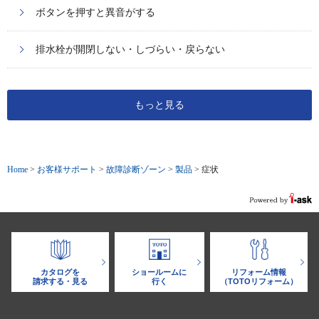
ボタンを押すと異音がする
排水栓が開閉しない・しづらい・戻らない
もっと見る
Home
>
お客様サポート
>
故障診断ゾーン
>
製品
>
症状
カタログを
ショールームに
リフォーム情報
請求する・見る
行く
（TOTOリフォーム）