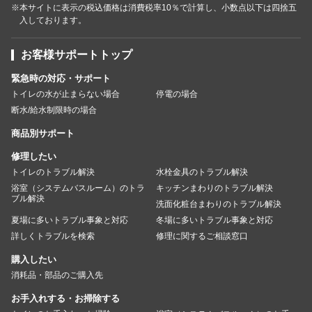
※本サイトに表示の税込価格は消費税率10％で計算し、小数点以下は四捨五
入しております。
お客様サポートトップ
緊急時の対応・サポート
トイレの水が止まらない場合
停電の場合
断水/給水制限時の場合
商品別サポート
修理したい
トイレのトラブル解決
水栓金具のトラブル解決
浴室（システムバスルーム）のトラ
キッチンまわりのトラブル解決
ブル解決
洗面化粧台まわりのトラブル解決
夏場に多いトラブル事象と対応
冬場に多いトラブル事象と対応
詳しくトラブルを検索
修理に関するご相談窓口
購入したい
消耗品・部品のご購入先
お手入れする・お掃除する