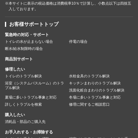
※本サイトに表示の税込価格は消費税率10％で計算し、小数点以下は四捨五
入しております。
お客様サポートトップ
緊急時の対応・サポート
トイレの水が止まらない場合
停電の場合
断水/給水制限時の場合
商品別サポート
修理したい
トイレのトラブル解決
水栓金具のトラブル解決
浴室（システムバスルーム）のトラ
キッチンまわりのトラブル解決
ブル解決
洗面化粧台まわりのトラブル解決
夏場に多いトラブル事象と対応
冬場に多いトラブル事象と対応
詳しくトラブルを検索
修理に関するご相談窓口
購入したい
消耗品・部品のご購入先
お手入れする・お掃除する