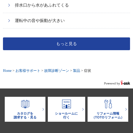
排水口から水があふれてくる
運転中の音や振動が大きい
もっと見る
Home
>
お客様サポート
>
故障診断ゾーン
>
製品
>
症状
カタログを
ショールームに
リフォーム情報
請求する・見る
行く
（TOTOリフォーム）