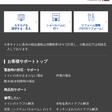
カタログを
ショールームに
リフォーム情報
請求する・見る
行く
（TOTOリフォーム）
※本サイトに表示の税込価格は消費税率10％で計算し、小数点以下は四捨五
入しております。
お客様サポートトップ
緊急時の対応・サポート
トイレの水が止まらない場合
停電の場合
断水/給水制限時の場合
商品別サポート
修理したい
トイレのトラブル解決
水栓金具のトラブル解決
浴室（システムバスルーム）のトラ
キッチンまわりのトラブル解決