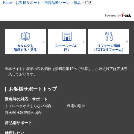
Home
>
お客様サポート
>
故障診断ゾーン
>
製品
>
症状
カタログを
ショールームに
リフォーム情報
請求する・見る
行く
（TOTOリフォーム）
※本サイトに表示の税込価格は消費税率10％で計算し、小数点以下は四捨五
入しております。
お客様サポートトップ
緊急時の対応・サポート
トイレの水が止まらない場合
停電の場合
断水/給水制限時の場合
商品別サポート
修理したい