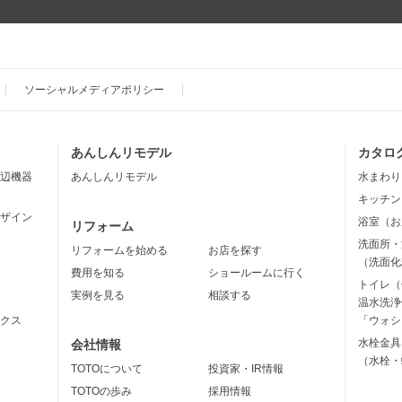
ソーシャルメディアポリシー
あんしんリモデル
カタロ
辺機器
あんしんリモデル
水まわり
キッチン
ザイン
浴室（お
リフォーム
洗面所・
リフォームを始める
お店を探す
（洗面化
費用を知る
ショールームに行く
トイレ（
実例を見る
相談する
温水洗浄
クス
「ウォシ
水栓金具
会社情報
（水栓・
TOTOについて
投資家・IR情報
TOTOの歩み
採用情報