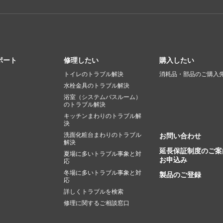
ポート
修理したい
購入したい
トイレのトラブル解決
消耗品・部品のご購入
水栓金具のトラブル解決
浴室（システムバスルーム）
のトラブル解決
キッチンまわりのトラブル解
決
洗面化粧台まわりのトラブル
お問い合わせ
解決
延長保証制度のご案
夏場に多いトラブル事象と対
お申込み
応
冬場に多いトラブル事象と対
製品のご登録
応
詳しくトラブルを検索
修理に関するご相談窓口