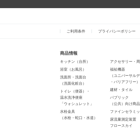
ご利用条件
プライバシーポリシー
商品情報
キッチン（台所）
アクセサリー・周
浴室（お風呂）
福祉機器
（ユニバーサルデ
洗面所・洗面台
・バリアフリー）
（洗面化粧台）
建材・タイル
トイレ（便器）・
温水洗浄便座
パブリック
「ウォシュレット」
（公共）向け商品
水栓金具
ファインセラミッ
（水栓・蛇口・水道）
尿流量測定装置
フロースカイ