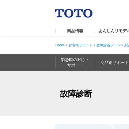
商品情報
あんしんリモデ
Home
>
お客様サポート
>
故障診断ゾーン
>
製
緊急時の対応・
商品別サポート
サポート
故障診断