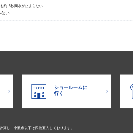
も約15秒間水が止まらない
らない
ショールームに
行く
で計算し、小数点以下は四捨五入しております。