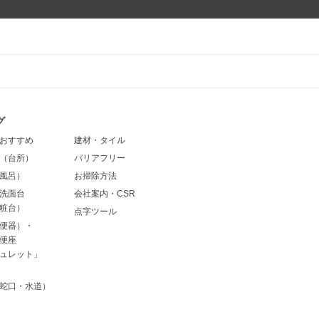
グ
おすすめ
建材・タイル
（台所）
バリアフリー
風呂）
お掃除方法
洗面台
会社案内・CSR
粧台）
点字ツール
便器）・
便座
ュレット」
蛇口・水道）