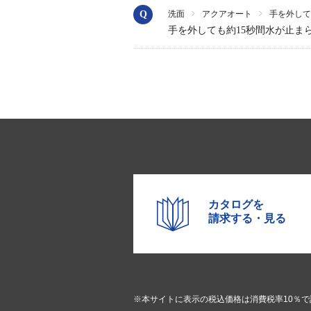
洗面
アクアオート
手を外して
手を外しても約15秒間水が止ま
カタログを
請求する・見る
※本サイトに表示の税込価格は消費税率10％