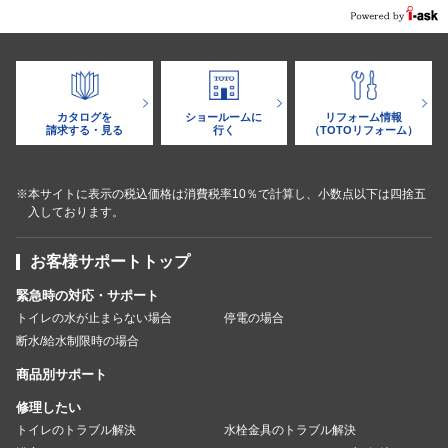
カタログを
ショールームに
リフォーム情報
請求する・見る
行く
（TOTOリフォーム）
※本サイトに表示の税込価格は消費税率10％で計算し、小数点以下は四捨五
入しております。
お客様サポートトップ
緊急時の対応・サポート
トイレの水が止まらない場合
停電の場合
断水/給水制限時の場合
商品別サポート
修理したい
トイレのトラブル解決
水栓金具のトラブル解決