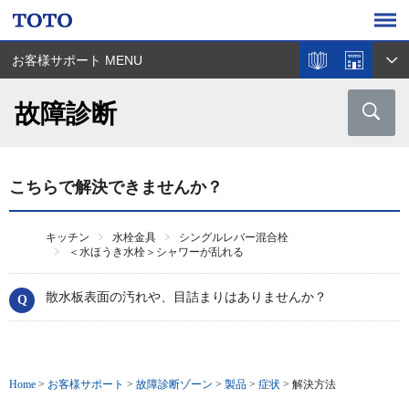
お客様サポート MENU
故障診断
こちらで解決できませんか？
キッチン
水栓金具
シングルレバー混合栓
＜水ほうき水栓＞シャワーが乱れる
散水板表面の汚れや、目詰まりはありませんか？
Home
>
お客様サポート
>
故障診断ゾーン
>
製品
>
症状
>
解決方法