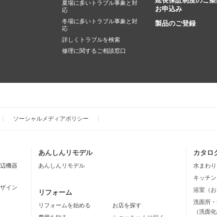
延長保証制度のご案
夏場に多いトラブル事象と対
お申込み
応
冬場に多いトラブル事象と対
製品のご登録
応
詳しくトラブルを検索
修理に関するご相談窓口
ソーシャルメディアポリシー
あんしんリモデル
カタロ
辺機器
あんしんリモデル
水まわり
キッチン
ザイン
浴室（お
リフォーム
洗面所・
リフォームを始める
お店を探す
（洗面化