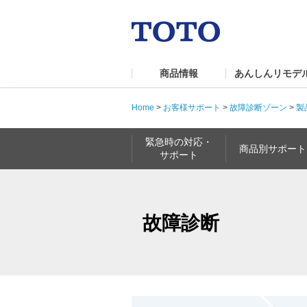
商品情報
あんしんリモデ
Home
>
お客様サポート
>
故障診断ゾーン
>
製
緊急時の対応・
商品別サポート
サポート
故障診断