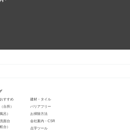
内・
グ
おすすめ
建材・タイル
（台所）
バリアフリー
風呂）
お掃除方法
洗面台
会社案内・CSR
粧台）
点字ツール