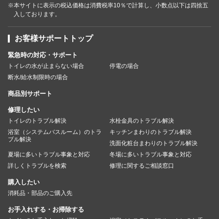
※本サイトに表示の税込価格は消費税率10％で計算し、小数点以下は四捨五
入しております。
お客様サポートトップ
緊急時の対応・サポート
トイレの水が止まらない場合
停電の場合
断水/給水制限時の場合
商品別サポート
修理したい
トイレのトラブル解決
水栓金具のトラブル解決
浴室（システムバスルーム）のトラ
キッチンまわりのトラブル解決
ブル解決
洗面化粧台まわりのトラブル解決
夏場に多いトラブル事象と対応
冬場に多いトラブル事象と対応
詳しくトラブルを検索
修理に関するご相談窓口
購入したい
消耗品・部品のご購入先
お手入れする・お掃除する