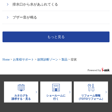
排水口から水があふれてくる
ブザー音が鳴る
もっと見る
Home
>
お客様サポート
>
故障診断ゾーン
>
製品
>
症状
カタログを
ショールームに
リフォーム情報
請求する・見る
行く
（TOTOリフォーム）