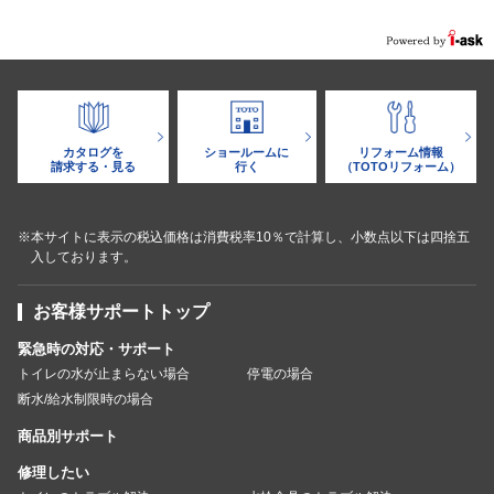
カタログを
ショールームに
リフォーム情報
請求する・見る
行く
（TOTOリフォーム）
※本サイトに表示の税込価格は消費税率10％で計算し、小数点以下は四捨五
入しております。
お客様サポートトップ
緊急時の対応・サポート
トイレの水が止まらない場合
停電の場合
断水/給水制限時の場合
商品別サポート
修理したい