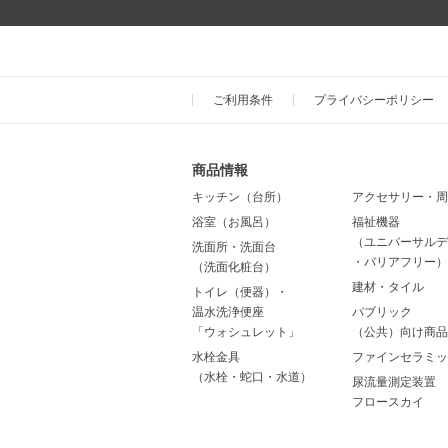
ご利用条件
プライバシーポリシー
商品情報
キッチン（台所）
アクセサリー・周
浴室（お風呂）
福祉機器
（ユニバーサルデ
洗面所・洗面台
・バリアフリー）
（洗面化粧台）
建材・タイル
トイレ（便器）・
温水洗浄便座
パブリック
「ウォシュレット」
（公共）向け商品
水栓金具
ファインセラミッ
（水栓・蛇口・水道）
尿流量測定装置
フロースカイ