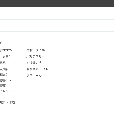
グ
おすすめ
建材・タイル
（台所）
バリアフリー
風呂）
お掃除方法
洗面台
会社案内・CSR
粧台）
点字ツール
便器）・
便座
ュレット」
蛇口・水道）