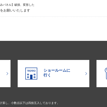
みパネル】破損、変形した
頼をお願いいたします
ショールームに
行く
で計算し、小数点以下は四捨五入しております。