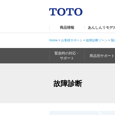
商品情報
あんしんリモデ
Home
>
お客様サポート
>
故障診断ゾーン
>
製
緊急時の対応・
商品別サポート
サポート
故障診断