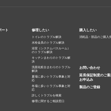
ポート
修理したい
購入したい
トイレのトラブル解決
消耗品・部品のご購入
水栓金具のトラブル解決
浴室（システムバスルーム）
のトラブル解決
キッチンまわりのトラブル解
決
洗面化粧台まわりのトラブル
お問い合わせ
解決
延長保証制度のご案
夏場に多いトラブル事象と対
お申込み
応
冬場に多いトラブル事象と対
製品のご登録
応
詳しくトラブルを検索
修理に関するご相談窓口