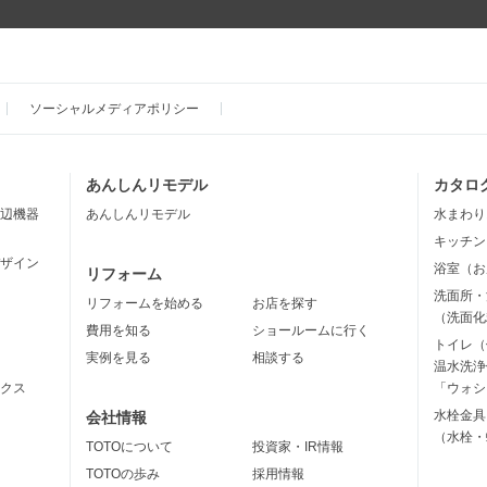
ソーシャルメディアポリシー
あんしんリモデル
カタロ
辺機器
あんしんリモデル
水まわり
キッチン
ザイン
浴室（お
リフォーム
洗面所・
リフォームを始める
お店を探す
（洗面化
費用を知る
ショールームに行く
トイレ（
実例を見る
相談する
温水洗浄
クス
「ウォシ
水栓金具
会社情報
（水栓・
TOTOについて
投資家・IR情報
TOTOの歩み
採用情報