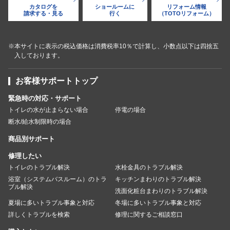
カタログを
ショールームに
リフォーム情報
請求する・見る
行く
（TOTOリフォーム）
※本サイトに表示の税込価格は消費税率10％で計算し、小数点以下は四捨五
入しております。
お客様サポートトップ
緊急時の対応・サポート
トイレの水が止まらない場合
停電の場合
断水/給水制限時の場合
商品別サポート
修理したい
トイレのトラブル解決
水栓金具のトラブル解決
浴室（システムバスルーム）のトラ
キッチンまわりのトラブル解決
ブル解決
洗面化粧台まわりのトラブル解決
夏場に多いトラブル事象と対応
冬場に多いトラブル事象と対応
詳しくトラブルを検索
修理に関するご相談窓口