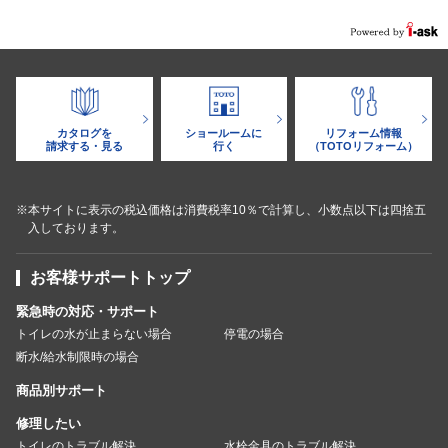
カタログを
ショールームに
リフォーム情報
請求する・見る
行く
（TOTOリフォーム）
※本サイトに表示の税込価格は消費税率10％で計算し、小数点以下は四捨五
入しております。
お客様サポートトップ
緊急時の対応・サポート
トイレの水が止まらない場合
停電の場合
断水/給水制限時の場合
商品別サポート
修理したい
トイレのトラブル解決
水栓金具のトラブル解決