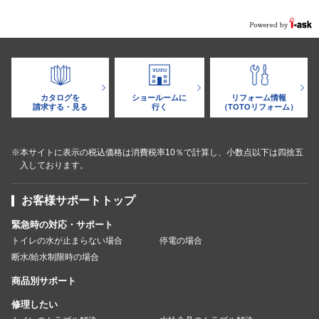
カタログを
ショールームに
リフォーム情報
請求する・見る
行く
（TOTOリフォーム）
※本サイトに表示の税込価格は消費税率10％で計算し、小数点以下は四捨五
入しております。
お客様サポートトップ
緊急時の対応・サポート
トイレの水が止まらない場合
停電の場合
断水/給水制限時の場合
商品別サポート
修理したい