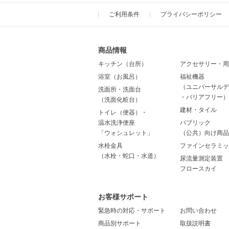
ご利用条件
プライバシーポリシー
商品情報
キッチン（台所）
アクセサリー・周
浴室（お風呂）
福祉機器
（ユニバーサルデ
洗面所・洗面台
・バリアフリー）
（洗面化粧台）
建材・タイル
トイレ（便器）・
温水洗浄便座
パブリック
「ウォシュレット」
（公共）向け商品
水栓金具
ファインセラミッ
（水栓・蛇口・水道）
尿流量測定装置
フロースカイ
お客様サポート
緊急時の対応・サポート
お問い合わせ
商品別サポート
取扱説明書