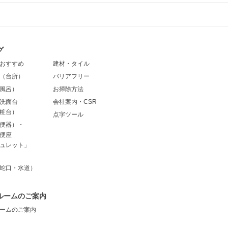
グ
おすすめ
建材・タイル
（台所）
バリアフリー
風呂）
お掃除方法
洗面台
会社案内・CSR
粧台）
点字ツール
便器）・
便座
ュレット」
蛇口・水道）
ルームのご案内
ームのご案内