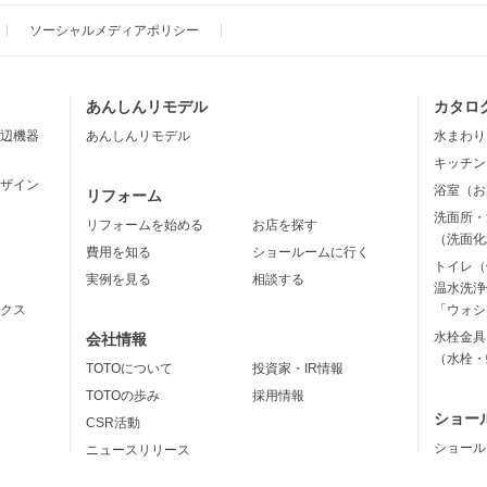
ソーシャルメディアポリシー
あんしんリモデル
カタロ
辺機器
あんしんリモデル
水まわり
キッチン
ザイン
浴室（お
リフォーム
洗面所・
リフォームを始める
お店を探す
（洗面化
費用を知る
ショールームに行く
トイレ（
実例を見る
相談する
温水洗浄
クス
「ウォシ
水栓金具
会社情報
（水栓・
TOTOについて
投資家・IR情報
TOTOの歩み
採用情報
ショー
CSR活動
ショール
ニュースリリース