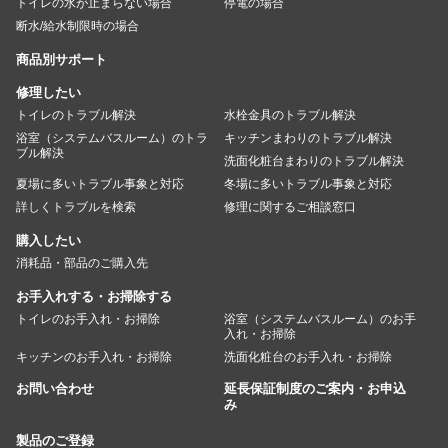
トイレの水が止まらない場合
停電の場合
断水/給水制限時の場合
商品別サポート
修理したい
トイレのトラブル解決
水栓金具のトラブル解決
浴室（システムバスルーム）のトラ
キッチンまわりのトラブル解決
ブル解決
洗面化粧台まわりのトラブル解決
夏場に多いトラブル事象と対応
冬場に多いトラブル事象と対応
詳しくトラブルを検索
修理に関するご相談窓口
購入したい
消耗品・部品のご購入先
お手入れする・お掃除する
トイレのお手入れ・お掃除
浴室（システムバスルーム）のお手
入れ・お掃除
キッチンのお手入れ・お掃除
洗面化粧台のお手入れ・お掃除
お問い合わせ
延長保証制度のご案内・お申込
み
製品のご登録