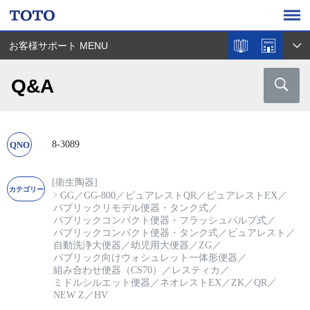
お客様サポート MENU
Q&A
8-3089
[衛生陶器]
GG
／
GG-800
／
ピュアレストQR
／
ピュアレストEX
／
パブリックリモデル便器・タンク式
／
パブリックコンパクト便器・フラッシュバルブ式
／
パブリックコンパクト便器・タンク式
／
ピュアレスト
／
自動洗浄大便器
／
幼児用大便器
／
ZG
／
パブリック向けウォシュレット一体形便器
／
組み合わせ便器（CS70）
／
レスティカ
／
ミドルシルエット便器
／
ネオレストEX
／
ZK
／
QR
／
NEW Z
／
HV