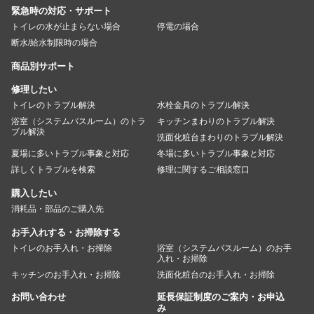
緊急時の対応・サポート
トイレの水が止まらない場合
停電の場合
断水/給水制限時の場合
商品別サポート
修理したい
トイレのトラブル解決
水栓金具のトラブル解決
浴室（システムバスルーム）のトラ
キッチンまわりのトラブル解決
ブル解決
洗面化粧台まわりのトラブル解決
夏場に多いトラブル事象と対応
冬場に多いトラブル事象と対応
詳しくトラブルを検索
修理に関するご相談窓口
購入したい
消耗品・部品のご購入先
お手入れする・お掃除する
トイレのお手入れ・お掃除
浴室（システムバスルーム）のお手
入れ・お掃除
キッチンのお手入れ・お掃除
洗面化粧台のお手入れ・お掃除
お問い合わせ
延長保証制度のご案内・お申込
み