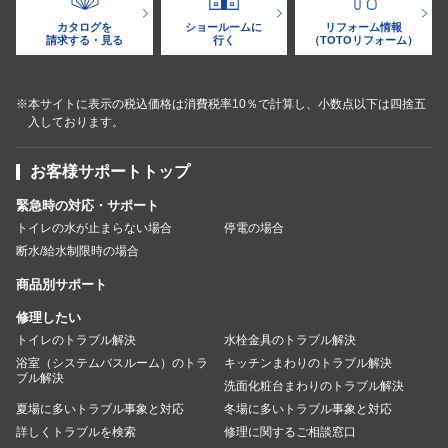
カタログを
ショールームに
リフォーム情報
請求する・見る
行く
（TOTOリフォーム）
※本サイトに表示の税込価格は消費税率10％で計算し、小数点以下は四捨五
入しております。
お客様サポートトップ
緊急時の対応・サポート
トイレの水が止まらない場合
停電の場合
断水/給水制限時の場合
商品別サポート
修理したい
トイレのトラブル解決
水栓金具のトラブル解決
浴室（システムバスルーム）のトラ
キッチンまわりのトラブル解決
ブル解決
洗面化粧台まわりのトラブル解決
夏場に多いトラブル事象と対応
冬場に多いトラブル事象と対応
詳しくトラブルを検索
修理に関するご相談窓口