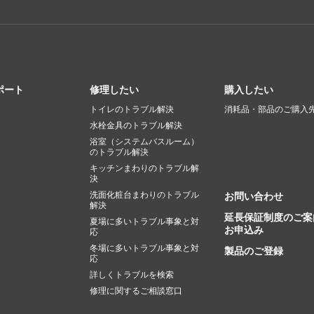
ポート
修理したい
購入したい
トイレのトラブル解決
消耗品・部品のご購入
水栓金具のトラブル解決
浴室（システムバスルーム）
のトラブル解決
キッチンまわりのトラブル解
決
洗面化粧台まわりのトラブル
お問い合わせ
解決
延長保証制度のご案
夏場に多いトラブル事象と対
お申込み
応
冬場に多いトラブル事象と対
製品のご登録
応
詳しくトラブルを検索
修理に関するご相談窓口