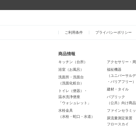
ご利用条件
プライバシーポリシー
商品情報
キッチン（台所）
アクセサリー・周
浴室（お風呂）
福祉機器
（ユニバーサルデ
洗面所・洗面台
・バリアフリー）
（洗面化粧台）
建材・タイル
トイレ（便器）・
温水洗浄便座
パブリック
「ウォシュレット」
（公共）向け商品
水栓金具
ファインセラミッ
（水栓・蛇口・水道）
尿流量測定装置
フロースカイ