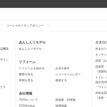
ソーシャルメディアポリシー
あんしんリモデル
カタロ
辺機器
あんしんリモデル
水まわり
キッチン
ザイン
浴室（お
リフォーム
洗面所・
リフォームを始める
お店を探す
（洗面化
費用を知る
ショールームに行く
トイレ（
実例を見る
相談する
温水洗浄
クス
「ウォシ
水栓金具
会社情報
（水栓・
TOTOについて
投資家・IR情報
TOTOの歩み
採用情報