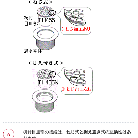
椀付目皿部の接続は、
ねじ式と据え置き式の互換性はあ