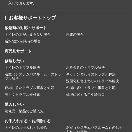
入しております。
お客様サポートトップ
緊急時の対応・サポート
トイレの水が止まらない場合
停電の場合
断水/給水制限時の場合
商品別サポート
修理したい
トイレのトラブル解決
水栓金具のトラブル解決
浴室（システムバスルーム）のトラ
キッチンまわりのトラブル解決
ブル解決
洗面化粧台まわりのトラブル解決
夏場に多いトラブル事象と対応
冬場に多いトラブル事象と対応
詳しくトラブルを検索
修理に関するご相談窓口
購入したい
消耗品・部品のご購入先
お手入れする・お掃除する
トイレのお手入れ・お掃除
浴室（システムバスルーム）のお手
入れ・お掃除