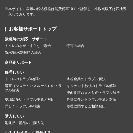
※本サイトに表示の税込価格は消費税率10％で計算し、小数点以下は四捨五
入しております。
お客様サポートトップ
緊急時の対応・サポート
トイレの水が止まらない場合
停電の場合
断水/給水制限時の場合
商品別サポート
修理したい
トイレのトラブル解決
水栓金具のトラブル解決
浴室（システムバスルーム）のトラ
キッチンまわりのトラブル解決
ブル解決
洗面化粧台まわりのトラブル解決
夏場に多いトラブル事象と対応
冬場に多いトラブル事象と対応
詳しくトラブルを検索
修理に関するご相談窓口
購入したい
消耗品・部品のご購入先
お手入れする・お掃除する