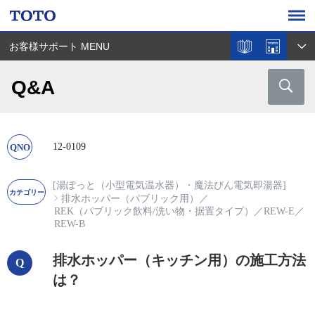
お客様サポート MENU
Q&A
12-0109
[湯ぽっと（小型電気温水器）・魔法びん電気即湯器]
排水ホッパー（パブリック用）
／
REK（パブリック飲料/洗い物・据置タイプ）
／
REW-E
／
REW-B
排水ホッパー（キッチン用）の施工方法
は？