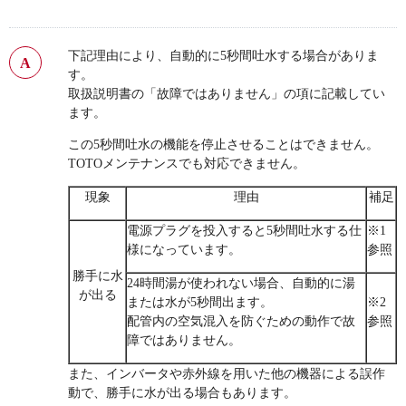
下記理由により、自動的に5秒間吐水する場合がありま
す。
取扱説明書の「故障ではありません」の項に記載してい
ます。
この5秒間吐水の機能を停止させることはできません。
TOTOメンテナンスでも対応できません。
現象
理由
補足
電源プラグを投入すると5秒間吐水する仕
※1
様になっています。
参照
勝手に水
24時間湯が使われない場合、自動的に湯
が出る
または水が5秒間出ます。
※2
配管内の空気混入を防ぐための動作で故
参照
障ではありません。
また、インバータや赤外線を用いた他の機器による誤作
動で、勝手に水が出る場合もあります。