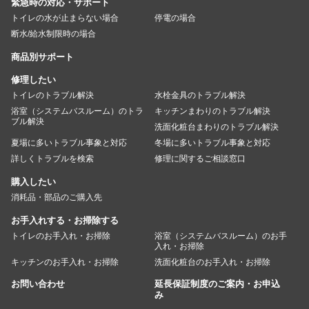
緊急時の対応・サポート
トイレの水が止まらない場合
停電の場合
断水/給水制限時の場合
商品別サポート
修理したい
トイレのトラブル解決
水栓金具のトラブル解決
浴室（システムバスルーム）のトラ
キッチンまわりのトラブル解決
ブル解決
洗面化粧台まわりのトラブル解決
夏場に多いトラブル事象と対応
冬場に多いトラブル事象と対応
詳しくトラブルを検索
修理に関するご相談窓口
購入したい
消耗品・部品のご購入先
お手入れする・お掃除する
トイレのお手入れ・お掃除
浴室（システムバスルーム）のお手
入れ・お掃除
キッチンのお手入れ・お掃除
洗面化粧台のお手入れ・お掃除
お問い合わせ
延長保証制度のご案内・お申込
み