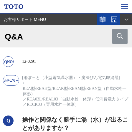
お客様サポート MENU
Q&A
12-0291
[湯ぽっと（小型電気温水器）・魔法びん電気即湯器]
REA型/REAH型/REAK型/REAM型/REAN型（自動水栓一
体形）
／
REA03L/REAL03（自動水栓一体形）低消費電力タイプ
／
RECK03（専用水栓一体形）
操作と関係なく勝手に湯（水）が出るこ
とがありますか？