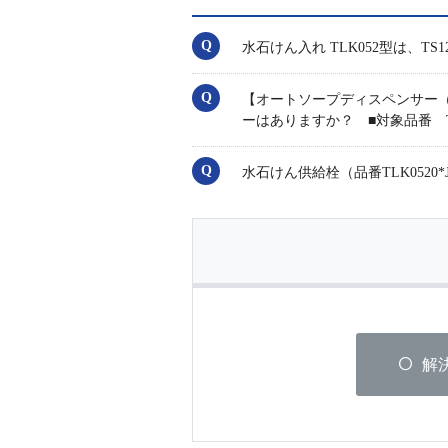
水石けん入れ TLK052型は、T
【オートソープディスペンサー（
ーはありますか？ ■対象品番 TE
水石けん供給栓（品番TLK052
解