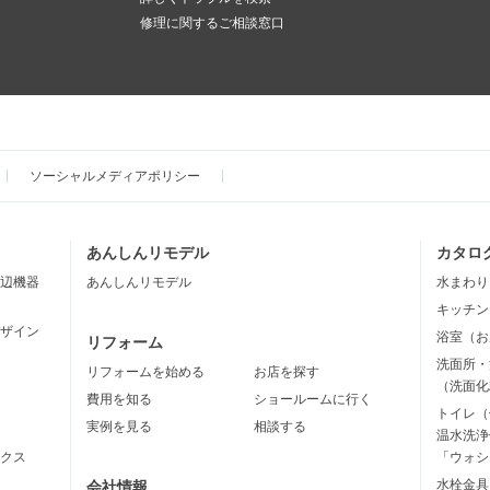
修理に関するご相談窓口
ソーシャルメディアポリシー
あんしんリモデル
カタロ
辺機器
あんしんリモデル
水まわり
キッチン
ザイン
浴室（お
リフォーム
洗面所・
リフォームを始める
お店を探す
（洗面化
費用を知る
ショールームに行く
トイレ（
実例を見る
相談する
温水洗浄
クス
「ウォシ
水栓金具
会社情報