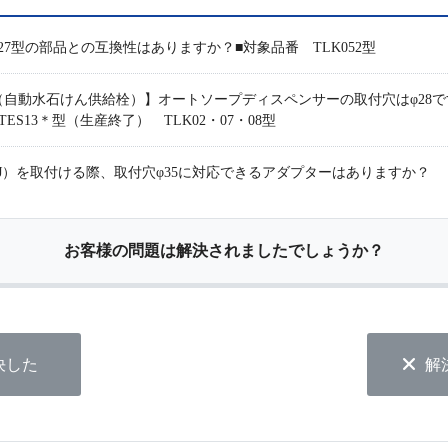
S127型の部品との互換性はありますか？■対象品番 TLK052型
自動水石けん供給栓）】オートソープディスペンサーの取付穴はφ28で
S13＊型（生産終了） TLK02・07・08型
0*J）を取付ける際、取付穴φ35に対応できるアダプターはありますか？
お客様の問題は解決されましたでしょうか？
決した
解