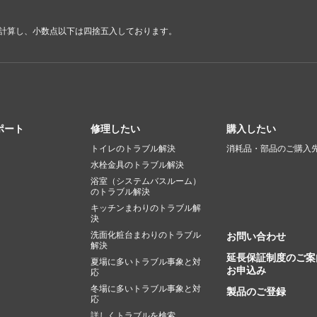
で計算し、小数点以下は四捨五入しております。
ポート
修理したい
購入したい
トイレのトラブル解決
消耗品・部品のご購入
水栓金具のトラブル解決
浴室（システムバスルーム）
のトラブル解決
キッチンまわりのトラブル解
決
洗面化粧台まわりのトラブル
お問い合わせ
解決
延長保証制度のご案
夏場に多いトラブル事象と対
お申込み
応
冬場に多いトラブル事象と対
製品のご登録
応
詳しくトラブルを検索