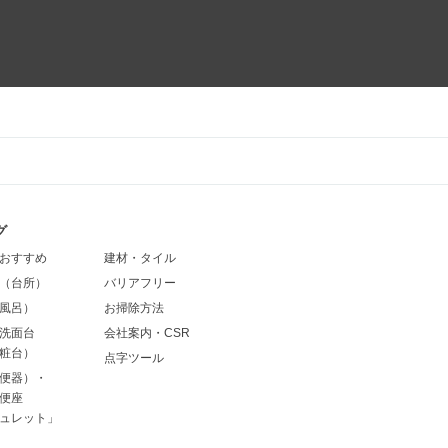
グ
おすすめ
建材・タイル
（台所）
バリアフリー
風呂）
お掃除方法
洗面台
会社案内・CSR
粧台）
点字ツール
便器）・
便座
ュレット」