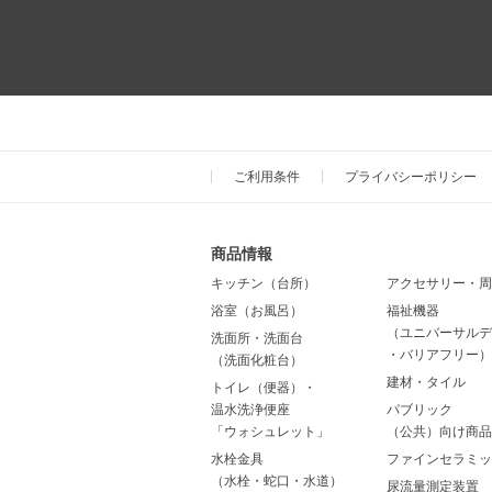
ご利用条件
プライバシーポリシー
商品情報
キッチン（台所）
アクセサリー・周
浴室（お風呂）
福祉機器
（ユニバーサルデ
洗面所・洗面台
・バリアフリー）
（洗面化粧台）
建材・タイル
トイレ（便器）・
温水洗浄便座
パブリック
「ウォシュレット」
（公共）向け商品
水栓金具
ファインセラミッ
（水栓・蛇口・水道）
尿流量測定装置